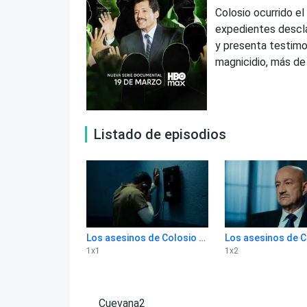
Colosio ocurrido e
expedientes descla
y presenta testimon
magnicidio, más de
Listado de episodios
Los asesinos de Colosio 1x1
1
x
1
1
x
2
Cuevana2