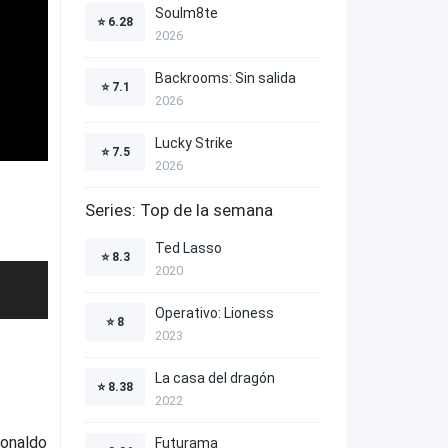
Soulm8te
⭐
6.28
2026
Backrooms: Sin salida
⭐
7.1
2026
Lucky Strike
⭐
7.5
2026
Series: Top de la semana
Ted Lasso
⭐
8.3
2020
Operativo: Lioness
⭐
8
2023
La casa del dragón
⭐
8.38
2022
Donaldo
Futurama