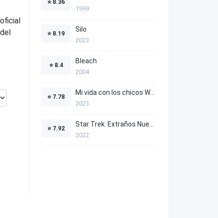
⭐
8.36
1999
ficial
Silo
 del
⭐
8.19
2023
Bleach
⭐
8.4
2004
Mi vida con los chicos Walter
⭐
7.78
2023
Star Trek: Extraños Nuevos Mundos
⭐
7.92
2022