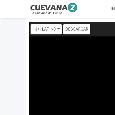
IN
🇲🇽 LATINO
DESCARGAR