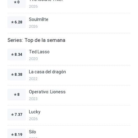
⭐
0
2026
Soulm8te
⭐
6.28
2026
Series: Top de la semana
Ted Lasso
⭐
8.34
2020
La casa del dragón
⭐
8.38
2022
Operativo: Lioness
⭐
8
2023
Lucky
⭐
7.37
2026
Silo
⭐
8.19