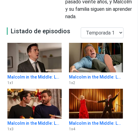
pasado veinte años, y Malcolm
y su familia siguen sin aprender
nada.
Listado de episodios
Malcolm in the Middle: La vida sigue siendo injusta 1x1
Malcolm in the Middle: La vida sigue siendo injusta 1x2
1
x
1
1
x
2
Malcolm in the Middle: La vida sigue siendo injusta 1x3
Malcolm in the Middle: La vida sigue siendo injusta 1x4
1
x
3
1
x
4