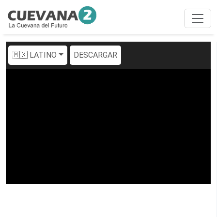
🇲🇽 LATINO
DESCARGAR