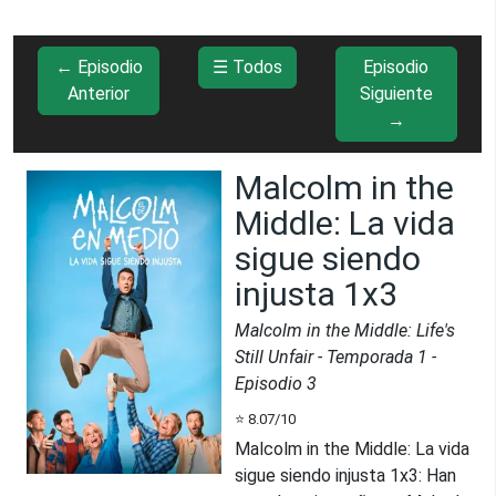
← Episodio
☰ Todos
Episodio
Anterior
Siguiente
→
Malcolm in the
Middle: La vida
sigue siendo
injusta 1x3
Malcolm in the Middle: Life's
Still Unfair
- Temporada
1
-
Episodio
3
⭐
8.07
/10
Malcolm in the Middle: La vida
sigue siendo injusta 1x3
:
Han