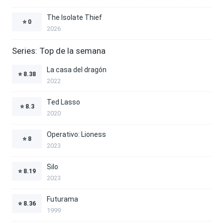
The Isolate Thief
⭐
0
2026
Series: Top de la semana
La casa del dragón
⭐
8.38
2022
Ted Lasso
⭐
8.3
2020
Operativo: Lioness
⭐
8
2023
Silo
⭐
8.19
2023
Futurama
⭐
8.36
1999