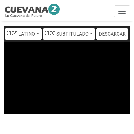
🇲🇽 LATINO
🇺🇸 SUBTITULADO
DESCARGAR