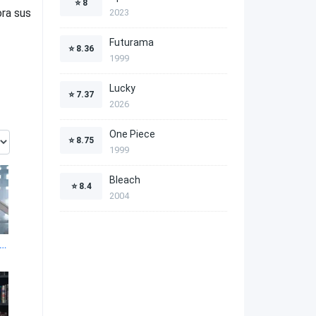
⭐
8
ora sus
2023
Futurama
⭐
8.36
1999
Lucky
⭐
7.37
2026
One Piece
⭐
8.75
1999
Bleach
⭐
8.4
2004
oria de un Asesino 1x4