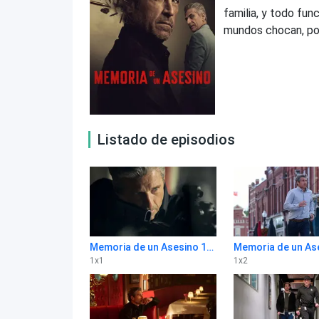
familia, y todo fun
mundos chocan, pon
Listado de episodios
Memoria de un Asesino 1x1
1
x
1
1
x
2