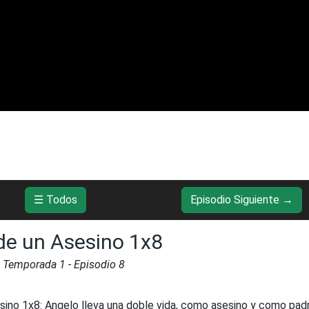
☰ Todos
Episodio Siguiente →
e un Asesino 1x8
- Temporada
1
- Episodio
8
sino 1x8
:
Angelo lleva una doble vida, como asesino y como pad