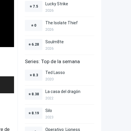
Lucky Strike
⭐
7.5
2026
The Isolate Thief
⭐
0
2026
Soulm8te
⭐
6.28
2026
Series: Top de la semana
Ted Lasso
⭐
8.3
2020
La casa del dragón
⭐
8.38
2022
Silo
⭐
8.19
2023
re de
Operativo: Lioness