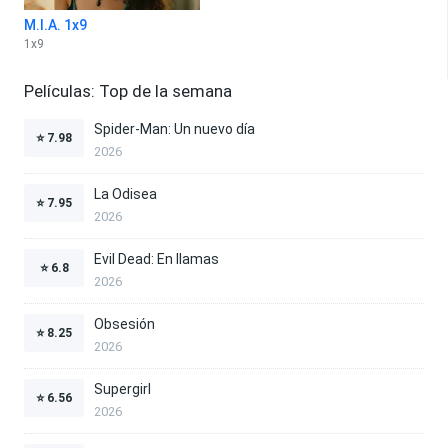
M.I.A. 1x9
1
x
9
Películas: Top de la semana
Spider-Man: Un nuevo día
⭐
7.98
2026
La Odisea
⭐
7.95
2026
Evil Dead: En llamas
⭐
6.8
2026
Obsesión
⭐
8.25
2026
Supergirl
⭐
6.56
2026