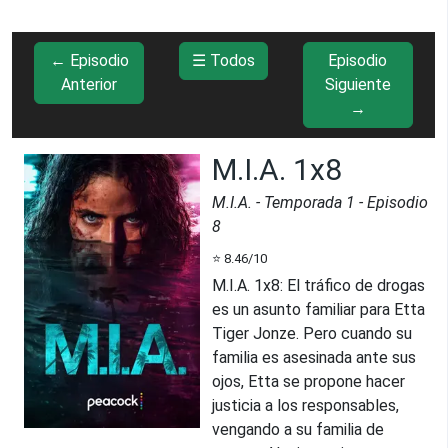
← Episodio
☰ Todos
Episodio
Anterior
Siguiente
→
M.I.A. 1x8
M.I.A.
- Temporada
1
- Episodio
8
⭐
8.46
/10
M.I.A. 1x8
:
El tráfico de drogas
es un asunto familiar para Etta
Tiger Jonze. Pero cuando su
familia es asesinada ante sus
ojos, Etta se propone hacer
justicia a los responsables,
vengando a su familia de