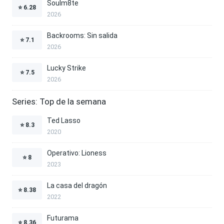
Soulm8te
⭐
6.28
2026
Backrooms: Sin salida
⭐
7.1
2026
Lucky Strike
⭐
7.5
2026
Series: Top de la semana
Ted Lasso
⭐
8.3
2020
Operativo: Lioness
⭐
8
2023
La casa del dragón
⭐
8.38
2022
Futurama
⭐
8.36