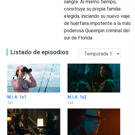
sangre. Al mismo tiempo,
construye su propia familia
elegida, iniciando su nuevo viaje
de huérfana impotente a la más
poderosa Queenpin criminal del
sur de Florida.
Listado de episodios
M.I.A. 1x1
M.I.A. 1x2
1
x
1
1
x
2