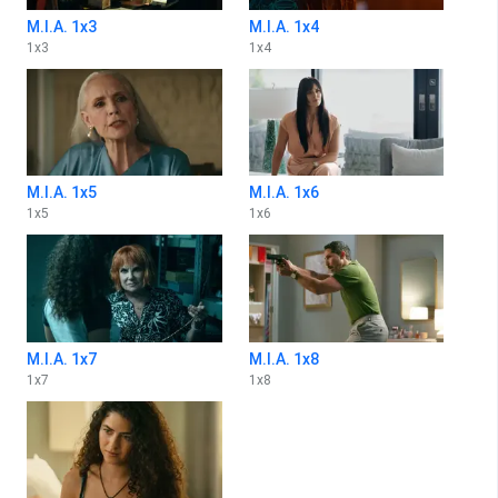
M.I.A. 1x3
M.I.A. 1x4
1
x
3
1
x
4
M.I.A. 1x5
M.I.A. 1x6
1
x
5
1
x
6
M.I.A. 1x7
M.I.A. 1x8
1
x
7
1
x
8