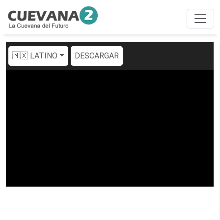
🇲🇽 LATINO
DESCARGAR