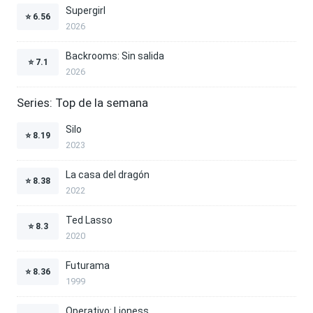
Supergirl
⭐
6.56
2026
Backrooms: Sin salida
⭐
7.1
2026
Series: Top de la semana
Silo
⭐
8.19
2023
La casa del dragón
⭐
8.38
2022
Ted Lasso
⭐
8.3
2020
Futurama
⭐
8.36
1999
Operativo: Lioness