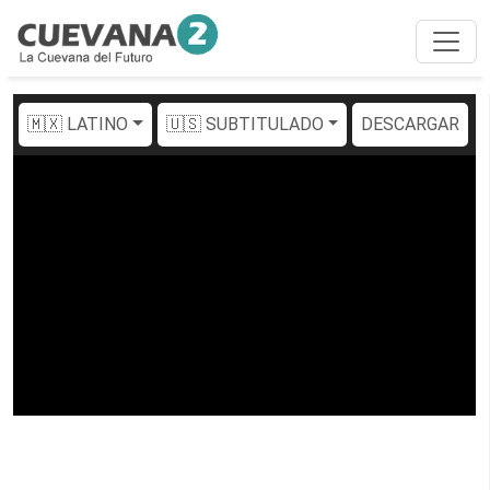
🇲🇽 LATINO
🇺🇸 SUBTITULADO
DESCARGAR