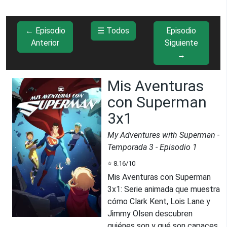
← Episodio
☰ Todos
Episodio
Anterior
Siguiente
→
Mis Aventuras
con Superman
3x1
My Adventures with Superman
-
Temporada
3
- Episodio
1
⭐
8.16
/10
Mis Aventuras con Superman
3x1
:
Serie animada que muestra
cómo Clark Kent, Lois Lane y
Jimmy Olsen descubren
quiénes son y qué son capaces