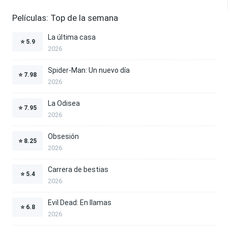
Películas: Top de la semana
La última casa
⭐
5.9
2026
Spider-Man: Un nuevo día
⭐
7.98
2026
La Odisea
⭐
7.95
2026
Obsesión
⭐
8.25
2026
Carrera de bestias
⭐
5.4
2026
Evil Dead: En llamas
⭐
6.8
2026