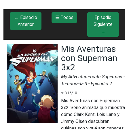
← Episodio
☰ Todos
Episodio
Anterior
Siguiente
→
Mis Aventuras
con Superman
3x2
My Adventures with Superman
-
Temporada
3
- Episodio
2
⭐
8.16
/10
Mis Aventuras con Superman
3x2
:
Serie animada que muestra
cómo Clark Kent, Lois Lane y
Jimmy Olsen descubren
quiénes son y qué son capaces