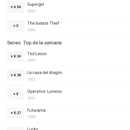
Supergirl
⭐
6.56
2026
The Isolate Thief
⭐
0
2026
Series: Top de la semana
Ted Lasso
⭐
8.34
2020
La casa del dragón
⭐
8.38
2022
Operativo: Lioness
⭐
8
2023
Futurama
⭐
8.37
1999
Lucky