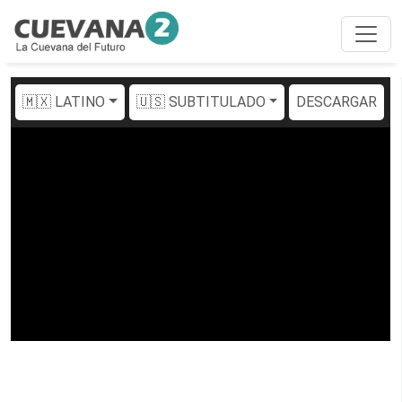
🇲🇽 LATINO
🇺🇸 SUBTITULADO
DESCARGAR