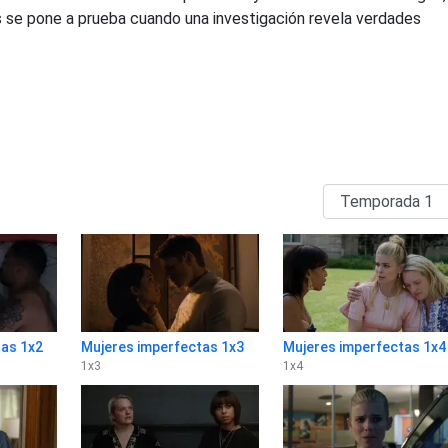
 se pone a prueba cuando una investigación revela verdades
as 1x2
Mujeres imperfectas 1x3
Mujeres imperfectas 1x4
1
x
3
1
x
4