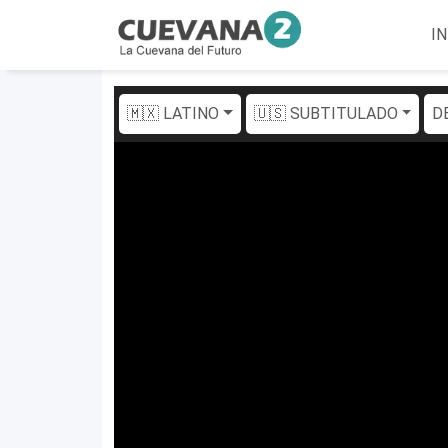
IN
🇲🇽 LATINO
🇺🇸 SUBTITULADO
D