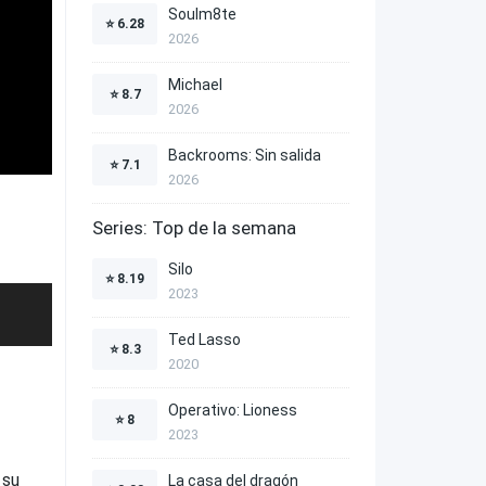
Soulm8te
⭐
6.28
2026
Michael
⭐
8.7
2026
Backrooms: Sin salida
⭐
7.1
2026
Series: Top de la semana
Silo
⭐
8.19
2023
Ted Lasso
⭐
8.3
2020
Operativo: Lioness
⭐
8
2023
 su
La casa del dragón