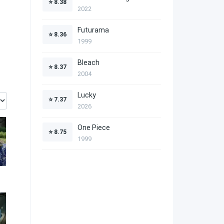
⭐
8.38
2022
Futurama
⭐
8.36
1999
Bleach
⭐
8.37
2004
Lucky
⭐
7.37
2026
One Piece
⭐
8.75
1999