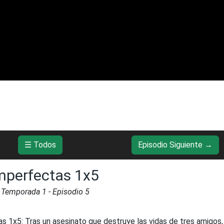
☰ Todos
Episodio Siguiente →
mperfectas 1x5
 Temporada
1
- Episodio
5
as 1x5
:
Tras un asesinato que destruye las vidas de tres amigos,