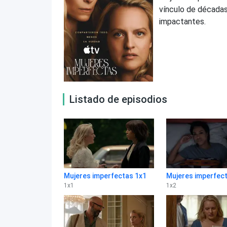
vínculo de décadas
impactantes.
Listado de episodios
Mujeres imperfectas 1x1
Mujeres imperfect
1
x
1
1
x
2