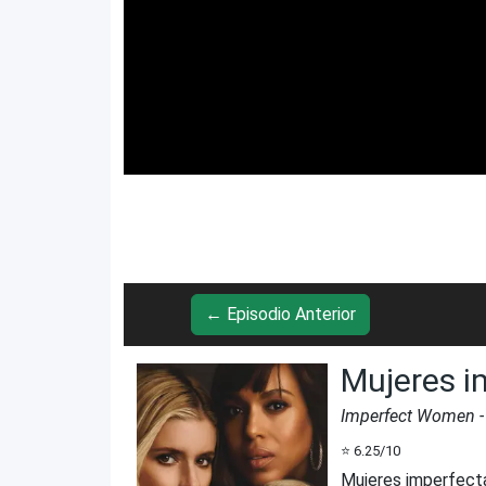
← Episodio Anterior
Mujeres i
Imperfect Women
-
⭐
6.25
/10
Mujeres imperfect