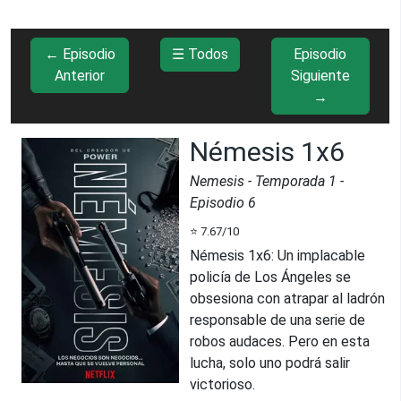
← Episodio
☰ Todos
Episodio
Anterior
Siguiente
→
Némesis 1x6
Nemesis
- Temporada
1
-
Episodio
6
⭐
7.67
/10
Némesis 1x6
:
Un implacable
policía de Los Ángeles se
obsesiona con atrapar al ladrón
responsable de una serie de
robos audaces. Pero en esta
lucha, solo uno podrá salir
victorioso.