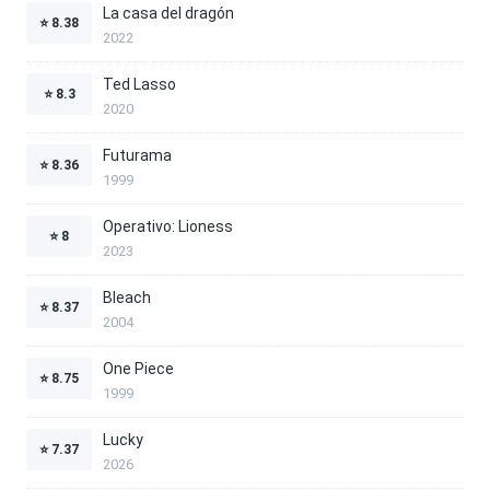
La casa del dragón
⭐
8.38
2022
Ted Lasso
⭐
8.3
2020
Futurama
⭐
8.36
1999
Operativo: Lioness
⭐
8
2023
Bleach
⭐
8.37
2004
One Piece
⭐
8.75
1999
Lucky
⭐
7.37
2026