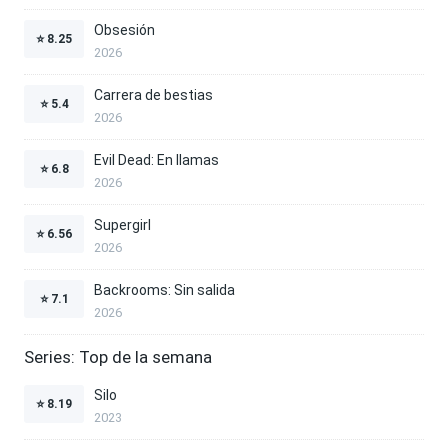
Obsesión
⭐
8.25
2026
Carrera de bestias
⭐
5.4
2026
Evil Dead: En llamas
⭐
6.8
2026
Supergirl
⭐
6.56
2026
Backrooms: Sin salida
⭐
7.1
2026
Series: Top de la semana
Silo
⭐
8.19
2023