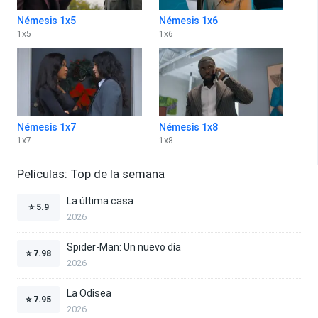
Némesis 1x5
Némesis 1x6
1
x
5
1
x
6
Némesis 1x7
Némesis 1x8
1
x
7
1
x
8
Películas: Top de la semana
La última casa
⭐
5.9
2026
Spider-Man: Un nuevo día
⭐
7.98
2026
La Odisea
⭐
7.95
2026