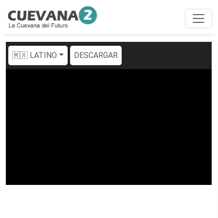
🇲🇽 LATINO
DESCARGAR