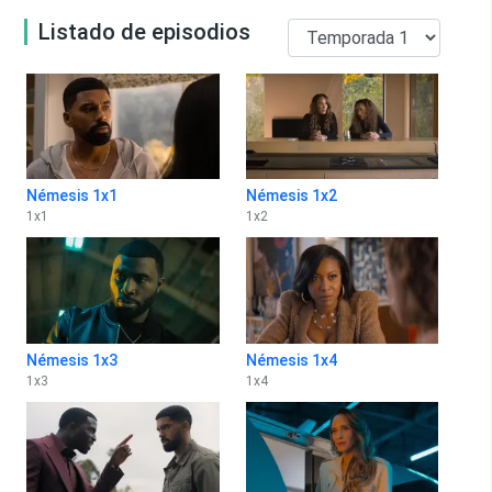
Listado de episodios
Némesis 1x1
Némesis 1x2
1
x
1
1
x
2
Némesis 1x3
Némesis 1x4
1
x
3
1
x
4