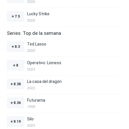
2026
Lucky Strike
⭐
7.5
2026
Series: Top de la semana
Ted Lasso
⭐
8.3
2020
Operativo: Lioness
⭐
8
2023
La casa del dragón
⭐
8.38
2022
Futurama
⭐
8.36
1999
Silo
⭐
8.19
2023