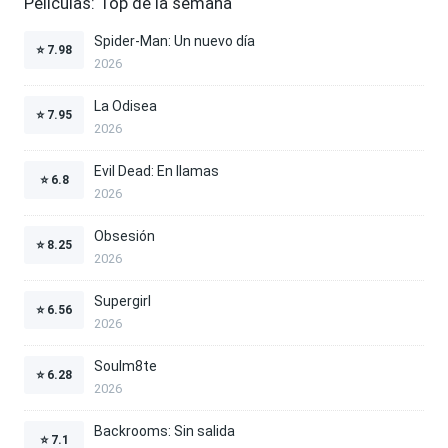
Películas: Top de la semana
Spider-Man: Un nuevo día
⭐
7.98
2026
La Odisea
⭐
7.95
2026
Evil Dead: En llamas
⭐
6.8
2026
Obsesión
⭐
8.25
2026
Supergirl
⭐
6.56
2026
Soulm8te
⭐
6.28
2026
Backrooms: Sin salida
⭐
7.1