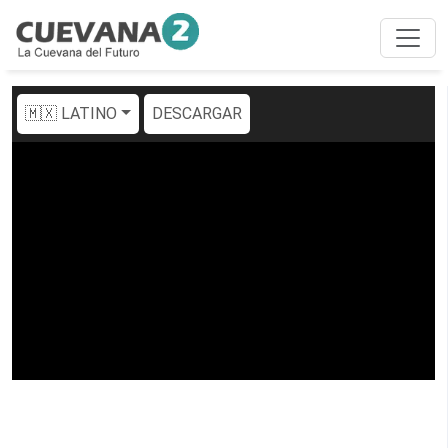
🇲🇽 LATINO
DESCARGAR