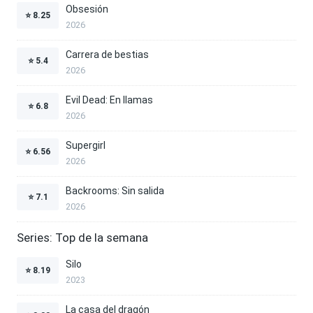
Obsesión
⭐
8.25
2026
Carrera de bestias
⭐
5.4
2026
Evil Dead: En llamas
⭐
6.8
2026
Supergirl
⭐
6.56
2026
Backrooms: Sin salida
⭐
7.1
2026
Series: Top de la semana
Silo
⭐
8.19
2023
La casa del dragón