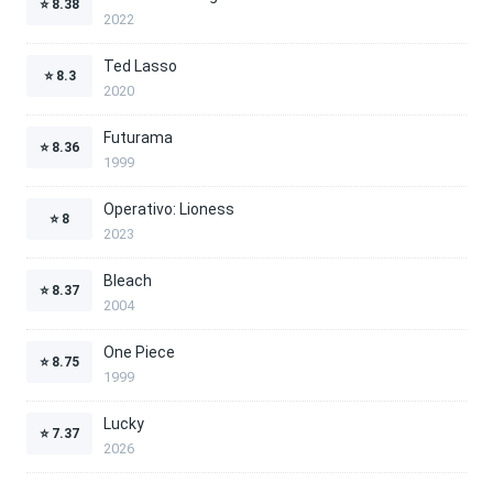
⭐
8.38
2022
Ted Lasso
⭐
8.3
2020
Futurama
⭐
8.36
1999
Operativo: Lioness
⭐
8
2023
Bleach
⭐
8.37
2004
One Piece
⭐
8.75
1999
Lucky
⭐
7.37
2026