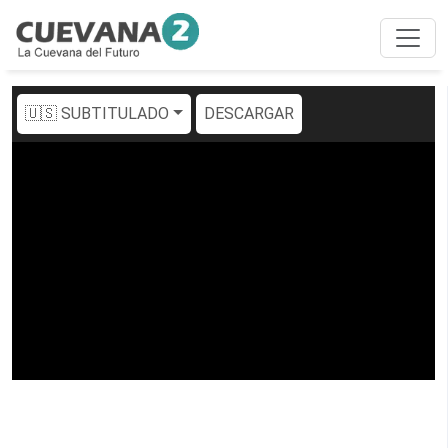
🇺🇸 SUBTITULADO
DESCARGAR