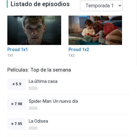
Listado de episodios
Proud 1x1
Proud 1x2
1
x
1
1
x
2
Películas: Top de la semana
La última casa
⭐
5.9
2026
Spider-Man: Un nuevo día
⭐
7.98
2026
La Odisea
⭐
7.95
2026