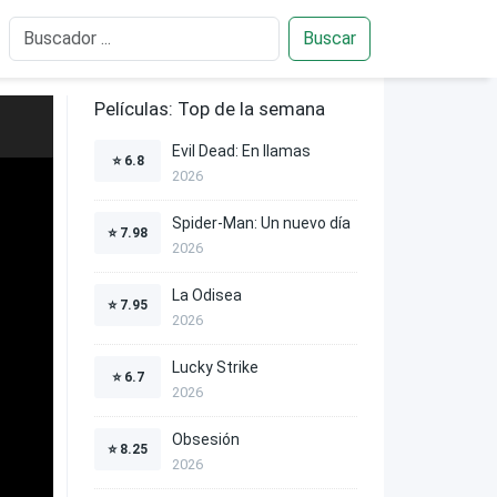
Buscar
Películas: Top de la semana
Evil Dead: En llamas
⭐
6.8
2026
Spider-Man: Un nuevo día
⭐
7.98
2026
La Odisea
⭐
7.95
2026
Lucky Strike
⭐
6.7
2026
Obsesión
⭐
8.25
2026