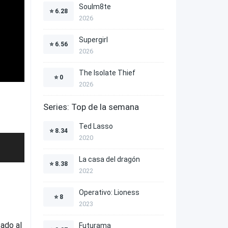
Soulm8te
⭐
6.28
2026
Supergirl
⭐
6.56
2026
The Isolate Thief
⭐
0
2026
Series: Top de la semana
Ted Lasso
⭐
8.34
2020
La casa del dragón
⭐
8.38
2022
Operativo: Lioness
⭐
8
2023
tado al
Futurama