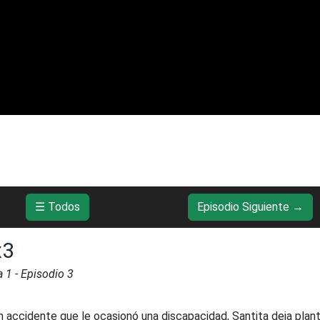
☰ Todos
Episodio Siguiente →
x3
a
1
- Episodio
3
n accidente que le ocasionó una discapacidad, Santita deja plan