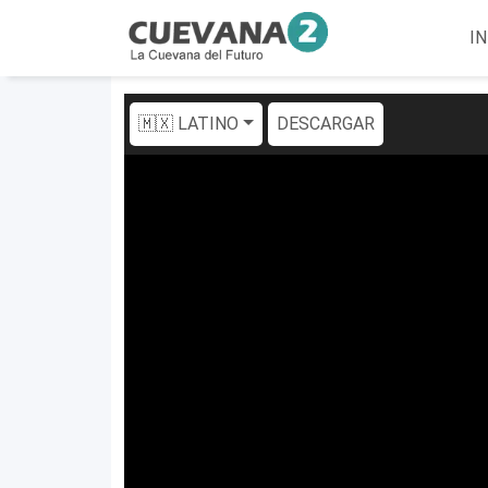
IN
🇲🇽 LATINO
DESCARGAR