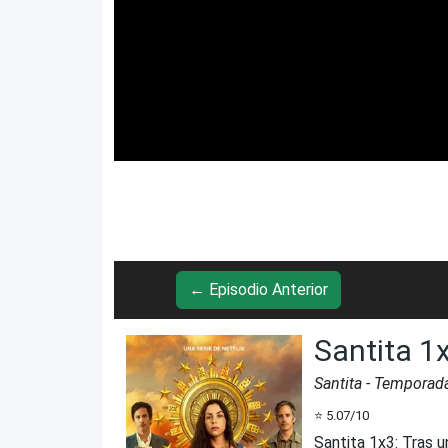
← Episodio Anterior
Santita 1
Santita
- Temporad
⭐
5.07
/10
Santita 1x3
:
Tras u