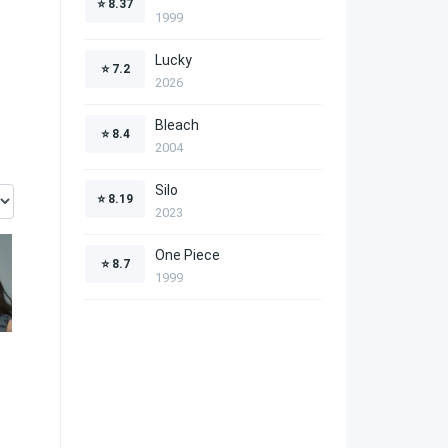
⭐
8.37
1999
Lucky
⭐
7.2
2026
Bleach
⭐
8.4
2004
Silo
⭐
8.19
2023
One Piece
⭐
8.7
1999