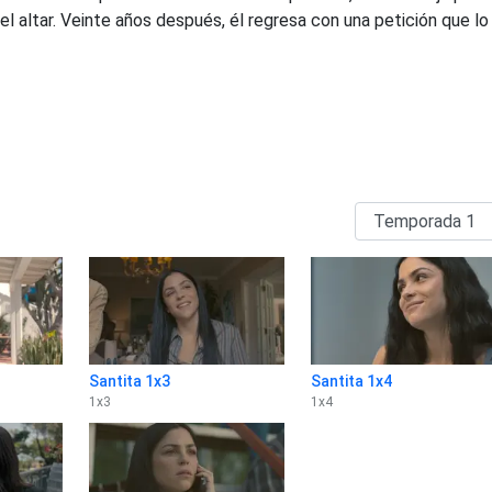
el altar. Veinte años después, él regresa con una petición que lo
Santita 1x3
Santita 1x4
1
x
3
1
x
4