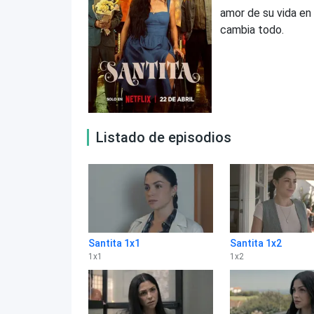
amor de su vida en 
cambia todo.
Listado de episodios
Santita 1x1
Santita 1x2
1
x
1
1
x
2