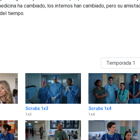
edicina ha cambiado, los internos han cambiado, pero su amista
 del tiempo.
Scrubs 1x3
Scrubs 1x4
1
x
3
1
x
4