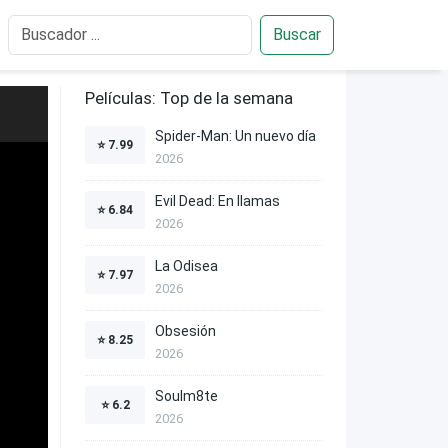
Buscar
Películas: Top de la semana
Spider-Man: Un nuevo día
⭐
7.99
2026
Evil Dead: En llamas
⭐
6.84
2026
La Odisea
⭐
7.97
2026
Obsesión
⭐
8.25
2026
Soulm8te
⭐
6.2
2026