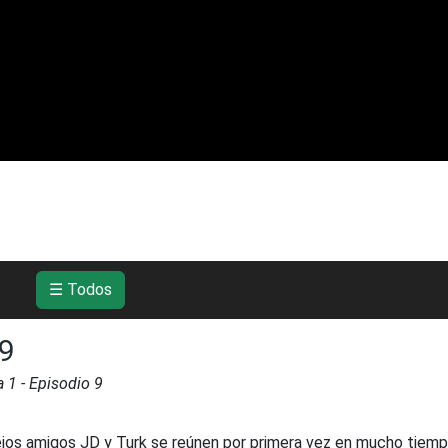
☰ Todos
x9
a
1
- Episodio
9
ejos amigos JD y Turk se reúnen por primera vez en mucho tiemp