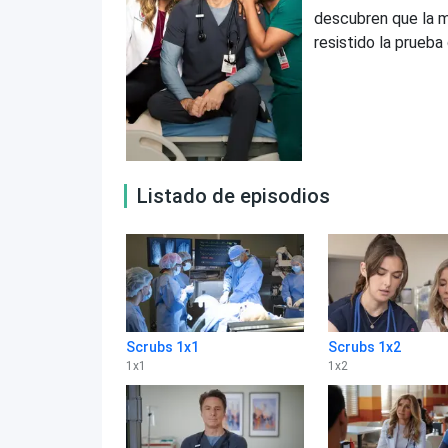
descubren que la m
resistido la prueba
Listado de episodios
Scrubs 1x1
Scrubs 1x2
1
x
1
1
x
2