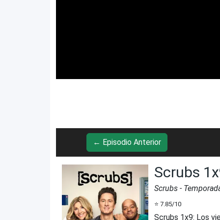
← Episodio Anterior
Scrubs 1
Scrubs
- Temporad
⭐
7.85
/10
Scrubs 1x9
:
Los vi