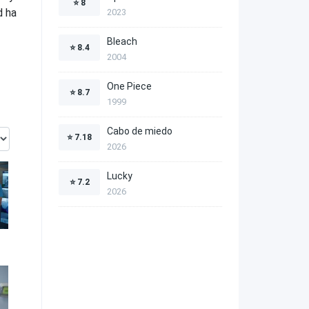
⭐
8
d ha
2023
Bleach
⭐
8.4
2004
One Piece
⭐
8.7
1999
Cabo de miedo
⭐
7.18
2026
Lucky
⭐
7.2
2026