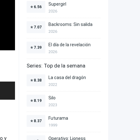
Supergirl
⭐
6.56
2026
Backrooms: Sin salida
⭐
7.07
2026
El día de la revelación
⭐
7.39
2026
Series: Top de la semana
La casa del dragón
⭐
8.38
2022
Silo
⭐
8.19
2023
Futurama
⭐
8.37
1999
o y
Operativo: Lioness