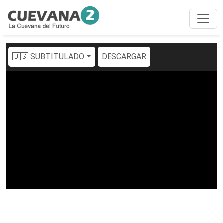
🇺🇸 SUBTITULADO
DESCARGAR