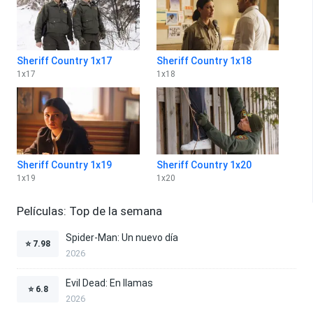
Sheriff Country 1x17
Sheriff Country 1x18
1
x
17
1
x
18
Sheriff Country 1x19
Sheriff Country 1x20
1
x
19
1
x
20
Películas: Top de la semana
Spider-Man: Un nuevo día
⭐
7.98
2026
Evil Dead: En llamas
⭐
6.8
2026