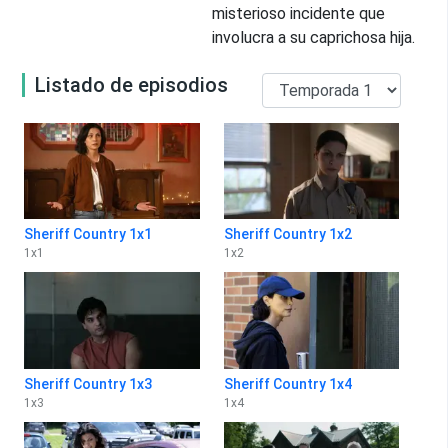
misterioso incidente que
involucra a su caprichosa hija.
Listado de episodios
Sheriff Country 1x1
Sheriff Country 1x2
1
x
1
1
x
2
Sheriff Country 1x3
Sheriff Country 1x4
1
x
3
1
x
4