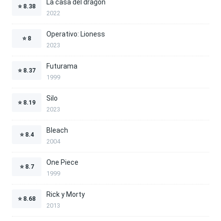
La casa del dragón
⭐
8.38
2022
Operativo: Lioness
⭐
8
2023
Futurama
⭐
8.37
1999
Silo
⭐
8.19
2023
Bleach
⭐
8.4
2004
One Piece
⭐
8.7
1999
Rick y Morty
⭐
8.68
2013