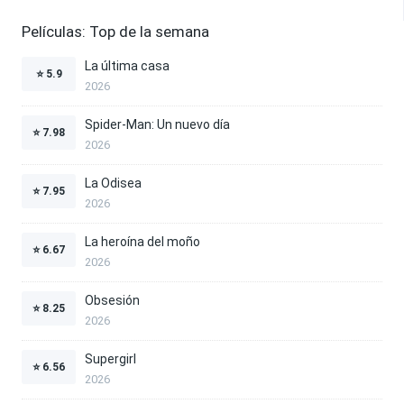
Películas: Top de la semana
La última casa
⭐
5.9
2026
Spider-Man: Un nuevo día
⭐
7.98
2026
La Odisea
⭐
7.95
2026
La heroína del moño
⭐
6.67
2026
Obsesión
⭐
8.25
2026
Supergirl
⭐
6.56
2026