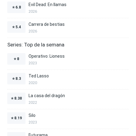
Evil Dead: En llamas
⭐
6.8
2026
Carrera de bestias
⭐
5.4
2026
Series: Top de la semana
Operativo: Lioness
⭐
8
2023
Ted Lasso
⭐
8.3
2020
La casa del dragón
⭐
8.38
2022
Silo
⭐
8.19
2023
Futurama