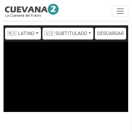
🇲🇽 LATINO
🇺🇸 SUBTITULADO
DESCARGAR