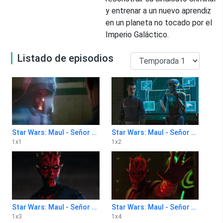
y entrenar a un nuevo aprendiz
en un planeta no tocado por el
Imperio Galáctico.
Listado de episodios
Star Wars: Maul - Señor de las sombras 1x1
Star Wars: Maul - Señor de las sombras 1x2
1
x
1
1
x
2
Star Wars: Maul - Señor de las sombras 1x3
Star Wars: Maul - Señor de las sombras 1x4
1
x
3
1
x
4