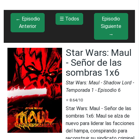
← Episodio
☰ Todos
Episodio
Anterior
Siguiente
→
Star Wars: Maul
- Señor de las
sombras 1x6
Star Wars: Maul - Shadow Lord
-
Temporada
1
- Episodio
6
⭐
8.64
/10
Star Wars: Maul - Señor de las
sombras 1x6
:
Maul se alza de
nuevo para liderar las facciones
del hampa, conspirando para
reconstruir su sindicato criminal