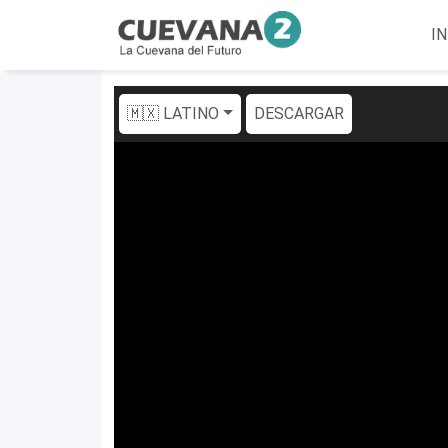
IN
🇲🇽 LATINO
DESCARGAR