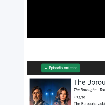
← Episodio Anterior
The Borou
The Boroughs
- Te
⭐
7.3
/10
The Boroughs: Jubi