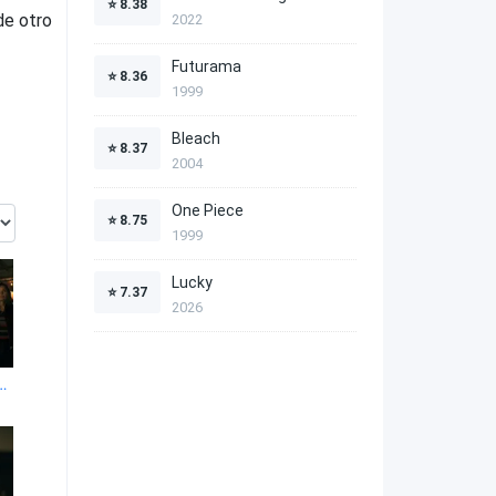
⭐
8.38
de otro
2022
Futurama
⭐
8.36
1999
Bleach
⭐
8.37
2004
One Piece
⭐
8.75
1999
Lucky
⭐
7.37
2026
bilación rebelde 1x4