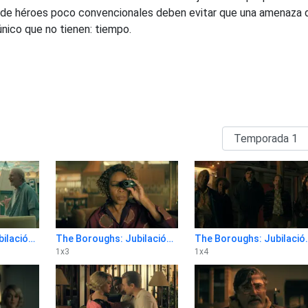
 de héroes poco convencionales deben evitar que una amenaza 
único que no tienen: tiempo.
The Boroughs: Jubilación rebelde 1x2
The Boroughs: Jubilación rebelde 1x3
The Boroughs: Ju
1
x
3
1
x
4