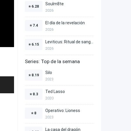
Soulm8te
⭐
6.28
2026
El día de la revelación
⭐
7.4
2026
Leviticus: Ritual de sangre
⭐
6.15
2026
Series: Top de la semana
Silo
⭐
8.19
2023
Ted Lasso
⭐
8.3
2020
Operativo: Lioness
⭐
8
2023
La casa del dragón