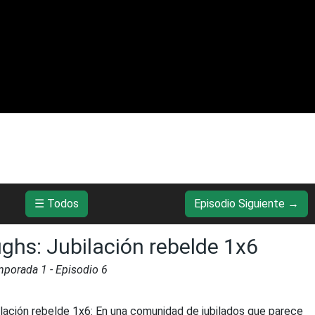
☰ Todos
Episodio Siguiente →
ghs: Jubilación rebelde 1x6
mporada
1
- Episodio
6
lación rebelde 1x6
:
En una comunidad de jubilados que parece