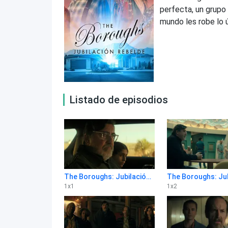
perfecta, un grupo
mundo les robe lo 
Listado de episodios
The Boroughs: Jubilación rebelde 1x1
1
x
1
1
x
2