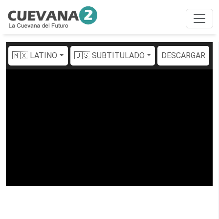
🇲🇽 LATINO
🇺🇸 SUBTITULADO
DESCARGAR