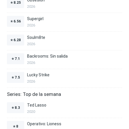
⭐
8.25
2026
Supergirl
⭐
6.56
2026
Soulm8te
⭐
6.28
2026
Backrooms: Sin salida
⭐
7.1
2026
Lucky Strike
⭐
7.5
2026
Series: Top de la semana
Ted Lasso
⭐
8.3
2020
Operativo: Lioness
⭐
8