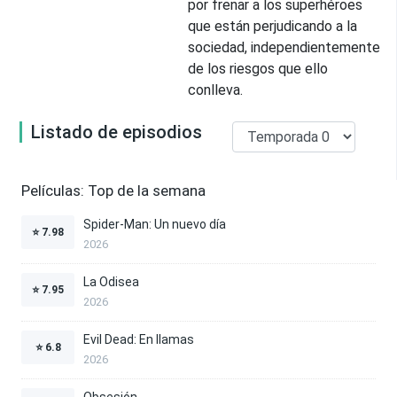
por frenar a los superhéroes
que están perjudicando a la
sociedad, independientemente
de los riesgos que ello
conlleva.
Listado de episodios
Películas: Top de la semana
Spider-Man: Un nuevo día
⭐
7.98
2026
La Odisea
⭐
7.95
2026
Evil Dead: En llamas
⭐
6.8
2026
Obsesión