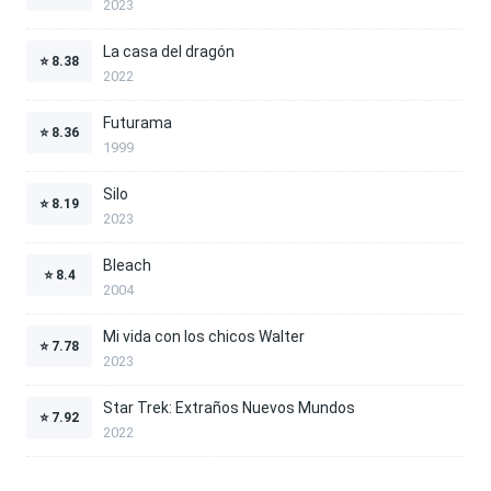
2023
La casa del dragón
⭐
8.38
2022
Futurama
⭐
8.36
1999
Silo
⭐
8.19
2023
Bleach
⭐
8.4
2004
Mi vida con los chicos Walter
⭐
7.78
2023
Star Trek: Extraños Nuevos Mundos
⭐
7.92
2022