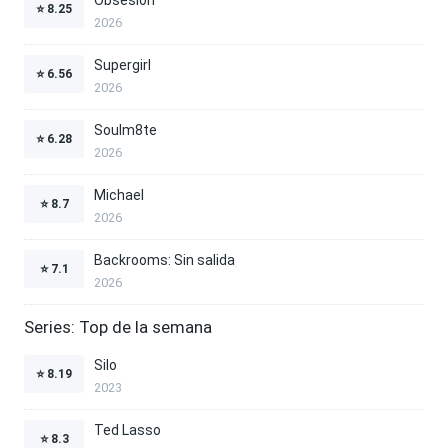
⭐
8.25
2026
Supergirl
⭐
6.56
2026
Soulm8te
⭐
6.28
2026
Michael
⭐
8.7
2026
Backrooms: Sin salida
⭐
7.1
2026
Series: Top de la semana
Silo
⭐
8.19
2023
Ted Lasso
⭐
8.3