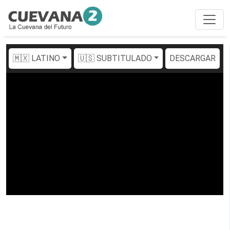
🇲🇽 LATINO
🇺🇸 SUBTITULADO
DESCARGAR