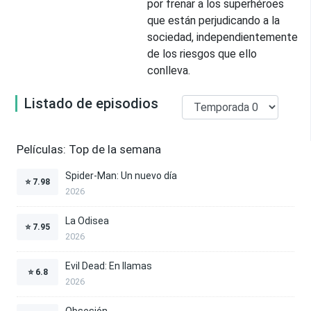
por frenar a los superhéroes
que están perjudicando a la
sociedad, independientemente
de los riesgos que ello
conlleva.
Listado de episodios
Películas: Top de la semana
Spider-Man: Un nuevo día
⭐
7.98
2026
La Odisea
⭐
7.95
2026
Evil Dead: En llamas
⭐
6.8
2026
Obsesión