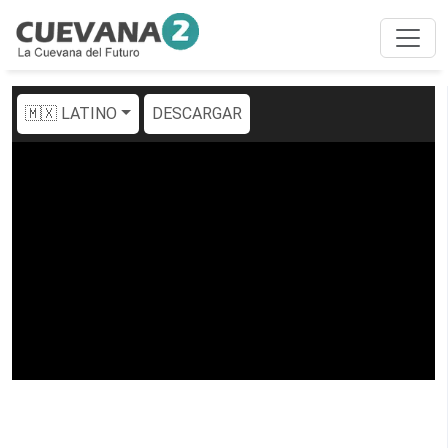
🇲🇽 LATINO
DESCARGAR