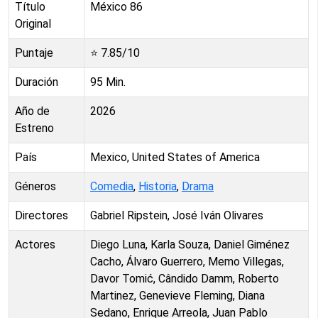
Título
México 86
Original
Puntaje
⭐
7.85
/10
Duración
95
Min.
Año de
2026
Estreno
País
Mexico, United States of America
Géneros
Comedia
,
Historia
,
Drama
Directores
Gabriel Ripstein, José Iván Olivares
Actores
Diego Luna, Karla Souza, Daniel Giménez
Cacho, Álvaro Guerrero, Memo Villegas,
Davor Tomić, Cândido Damm, Roberto
Martinez, Genevieve Fleming, Diana
Sedano, Enrique Arreola, Juan Pablo