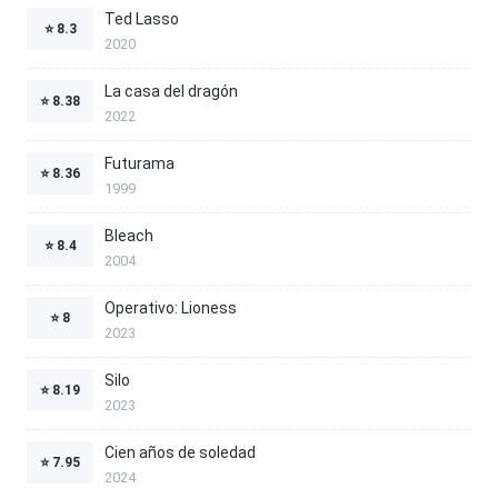
Ted Lasso
⭐
8.3
2020
La casa del dragón
⭐
8.38
2022
Futurama
⭐
8.36
1999
Bleach
⭐
8.4
2004
Operativo: Lioness
⭐
8
2023
Silo
⭐
8.19
2023
Cien años de soledad
⭐
7.95
2024