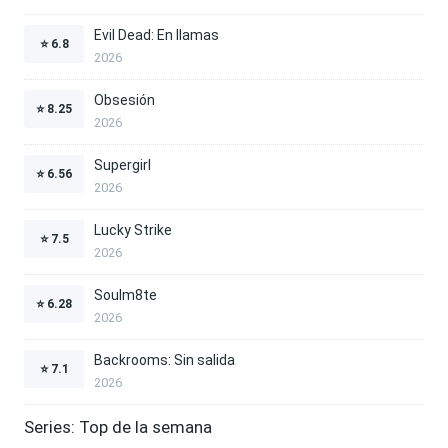
Evil Dead: En llamas
⭐
6.8
2026
Obsesión
⭐
8.25
2026
Supergirl
⭐
6.56
2026
Lucky Strike
⭐
7.5
2026
Soulm8te
⭐
6.28
2026
Backrooms: Sin salida
⭐
7.1
2026
Series: Top de la semana