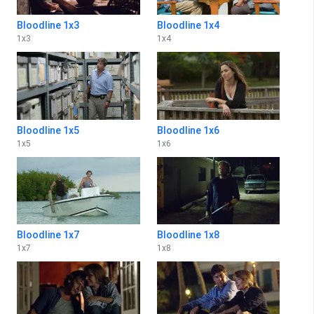
Bloodline 1x3
Bloodline 1x4
1
x
3
1
x
4
Bloodline 1x5
Bloodline 1x6
1
x
5
1
x
6
Bloodline 1x7
Bloodline 1x8
1
x
7
1
x
8