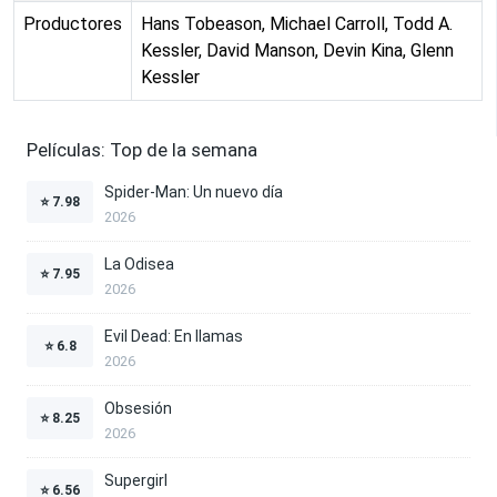
Productores
Hans Tobeason, Michael Carroll, Todd A.
Kessler, David Manson, Devin Kina, Glenn
Kessler
Películas: Top de la semana
Spider-Man: Un nuevo día
⭐
7.98
2026
La Odisea
⭐
7.95
2026
Evil Dead: En llamas
⭐
6.8
2026
Obsesión
⭐
8.25
2026
Supergirl
⭐
6.56