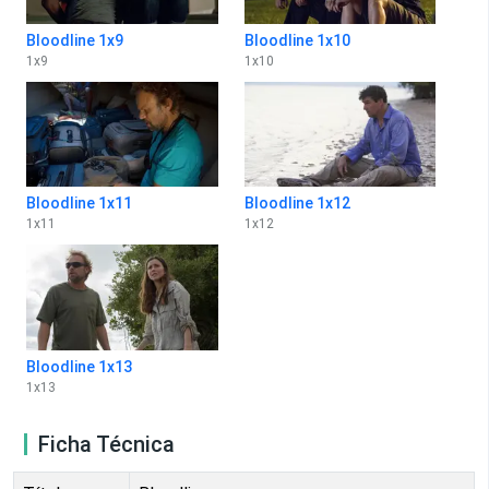
Bloodline 1x9
Bloodline 1x10
1
x
9
1
x
10
Bloodline 1x11
Bloodline 1x12
1
x
11
1
x
12
Bloodline 1x13
1
x
13
Ficha Técnica