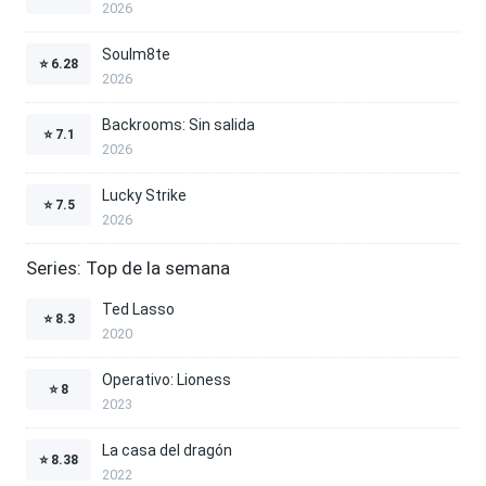
2026
Soulm8te
⭐
6.28
2026
Backrooms: Sin salida
⭐
7.1
2026
Lucky Strike
⭐
7.5
2026
Series: Top de la semana
Ted Lasso
⭐
8.3
2020
Operativo: Lioness
⭐
8
2023
La casa del dragón
⭐
8.38
2022