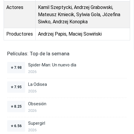
Actores
Kamil Szeptycki, Andrzej Grabowski,
Mateusz Kmiecik, Sylwia Gola, Józefina
Siwko, Andrzej Konopka
Productores
Andrzej Papis, Maciej Sowiński
Películas: Top de la semana
Spider-Man: Un nuevo día
⭐
7.98
2026
La Odisea
⭐
7.95
2026
Obsesión
⭐
8.25
2026
Supergirl
⭐
6.56
2026