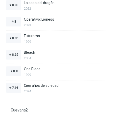
La casa del dragón
⭐
8.38
2022
Operativo: Lioness
⭐
8
2023
Futurama
⭐
8.36
1999
Bleach
⭐
8.37
2004
One Piece
⭐
8.8
1999
Cien años de soledad
⭐
7.95
2024
Cuevana2