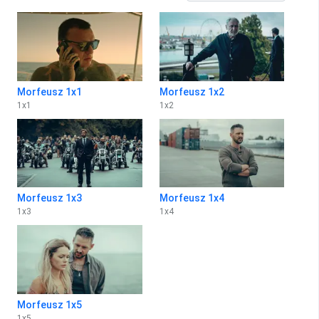
Morfeusz 1x1
Morfeusz 1x2
1
x
1
1
x
2
Morfeusz 1x3
Morfeusz 1x4
1
x
3
1
x
4
Morfeusz 1x5
1
x
5