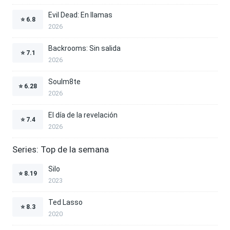
Evil Dead: En llamas
⭐
6.8
2026
Backrooms: Sin salida
⭐
7.1
2026
Soulm8te
⭐
6.28
2026
El día de la revelación
⭐
7.4
2026
Series: Top de la semana
Silo
⭐
8.19
2023
Ted Lasso
⭐
8.3
2020