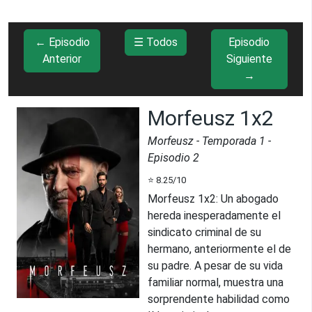
← Episodio
☰ Todos
Episodio
Anterior
Siguiente
→
Morfeusz 1x2
Morfeusz
- Temporada
1
-
Episodio
2
⭐
8.25
/10
Morfeusz 1x2
:
Un abogado
hereda inesperadamente el
sindicato criminal de su
hermano, anteriormente el de
su padre. A pesar de su vida
familiar normal, muestra una
sorprendente habilidad como