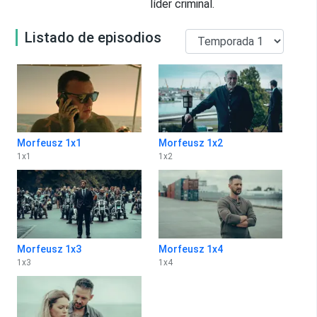
líder criminal.
Listado de episodios
Morfeusz 1x1
Morfeusz 1x2
1
x
1
1
x
2
Morfeusz 1x3
Morfeusz 1x4
1
x
3
1
x
4