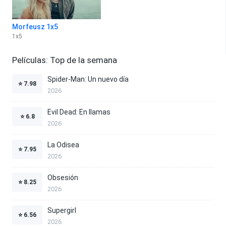
Morfeusz 1x5
1
x
5
Películas: Top de la semana
Spider-Man: Un nuevo día
⭐
7.98
2026
Evil Dead: En llamas
⭐
6.8
2026
La Odisea
⭐
7.95
2026
Obsesión
⭐
8.25
2026
Supergirl
⭐
6.56
2026