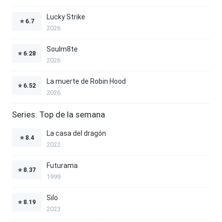
Lucky Strike
⭐
6.7
2026
Soulm8te
⭐
6.28
2026
La muerte de Robin Hood
⭐
6.52
2026
Series: Top de la semana
La casa del dragón
⭐
8.4
2022
Futurama
⭐
8.37
1999
Silo
⭐
8.19
2023