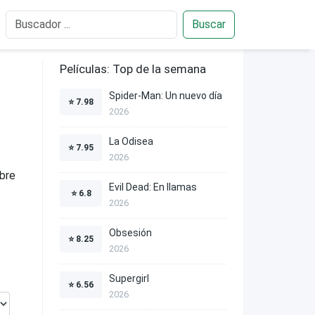
Buscar
Películas: Top de la semana
Spider-Man: Un nuevo día
⭐
7.98
2026
La Odisea
⭐
7.95
z
2026
abre
Evil Dead: En llamas
⭐
6.8
2026
Obsesión
⭐
8.25
2026
Supergirl
⭐
6.56
2026