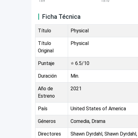
1
x
9
1
x
10
Ficha Técnica
Título
Physical
Título
Physical
Original
Puntaje
⭐
6.5
/10
Duración
Min.
Año de
2021
Estreno
País
United States of America
Géneros
Comedia, Drama
Directores
Shawn Dyrdahl, Shawn Dyrdahl, 