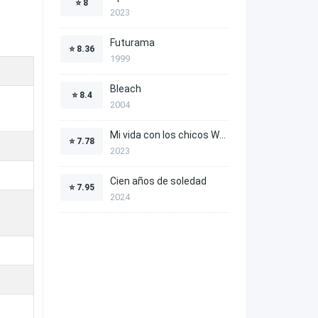
⭐
8
2023
Futurama
⭐
8.36
1999
Bleach
⭐
8.4
2004
Mi vida con los chicos Walter
⭐
7.78
2023
Cien años de soledad
⭐
7.95
2024