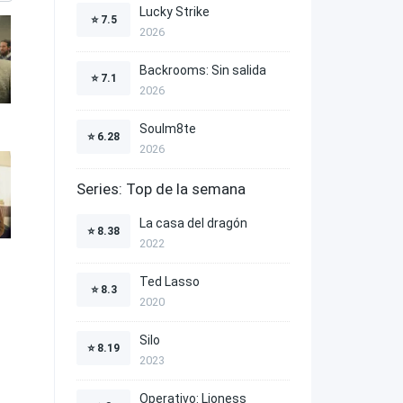
Lucky Strike
⭐
7.5
2026
Backrooms: Sin salida
⭐
7.1
2026
Soulm8te
⭐
6.28
2026
Series: Top de la semana
La casa del dragón
⭐
8.38
2022
Ted Lasso
⭐
8.3
2020
Silo
⭐
8.19
2023
Operativo: Lioness