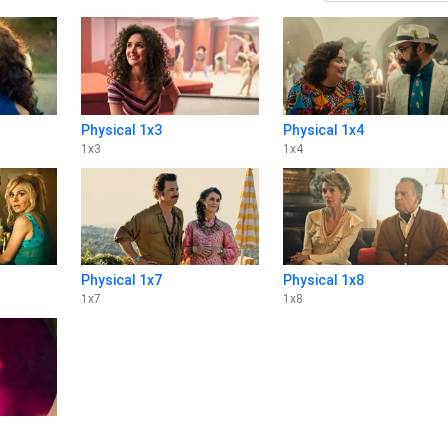
Physical 1x3
Physical 1x4
1
x
3
1
x
4
Physical 1x7
Physical 1x8
1
x
7
1
x
8