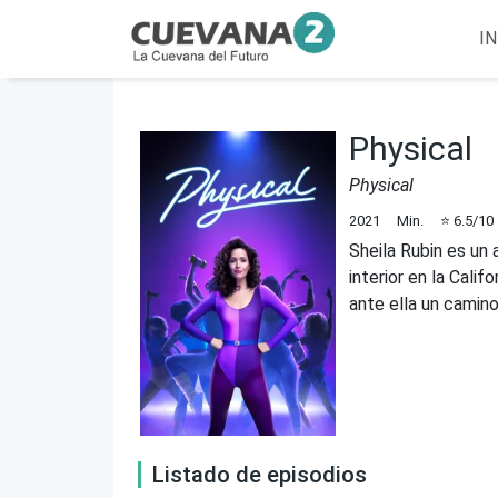
IN
Physical
Physical
2021
Min.
⭐
6.5
/10
Sheila Rubin es un
interior en la Cali
ante ella un camin
Listado de episodios