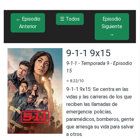
← Episodio
☰ Todos
Episodio
Anterior
Siguiente
→
9-1-1 9x15
9-1-1
- Temporada
9
- Episodio
15
⭐
8.22
/10
9-1-1 9x15
:
Se centra en las
vidas y las carreras de los que
reciben las llamadas de
emergencia: policías,
paramédicos, bomberos, gente
que arriesga su vida para salvar
a otros.