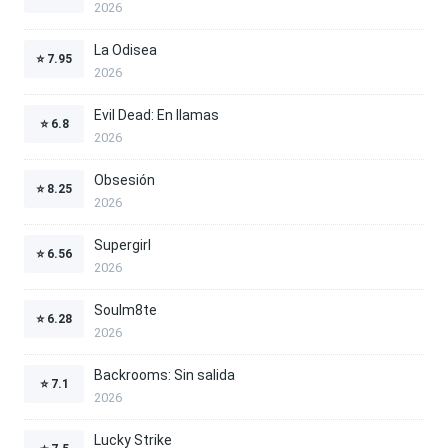
2026
La Odisea
⭐
7.95
2026
Evil Dead: En llamas
⭐
6.8
2026
Obsesión
⭐
8.25
2026
Supergirl
⭐
6.56
2026
Soulm8te
⭐
6.28
2026
Backrooms: Sin salida
⭐
7.1
2026
Lucky Strike