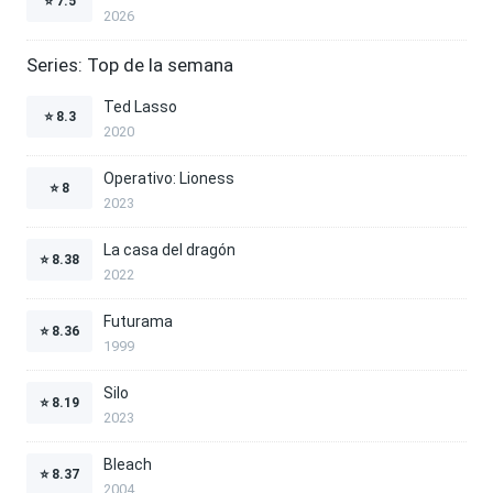
⭐
7.5
2026
Series: Top de la semana
Ted Lasso
⭐
8.3
2020
Operativo: Lioness
⭐
8
2023
La casa del dragón
⭐
8.38
2022
Futurama
⭐
8.36
1999
Silo
⭐
8.19
2023
Bleach
⭐
8.37
2004