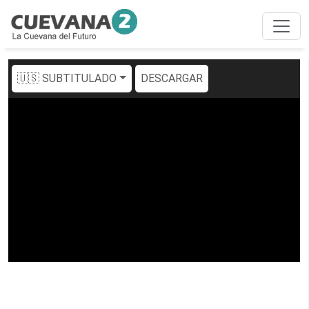
🇺🇸 SUBTITULADO
DESCARGAR