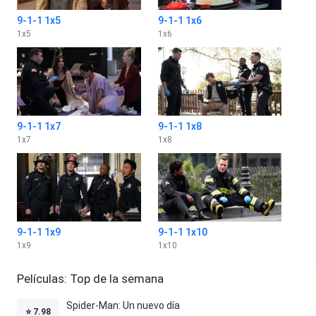
9-1-1 1x5
9-1-1 1x6
1
x
5
1
x
6
9-1-1 1x7
9-1-1 1x8
1
x
7
1
x
8
9-1-1 1x9
9-1-1 1x10
1
x
9
1
x
10
Películas: Top de la semana
Spider-Man: Un nuevo día
⭐
7.98