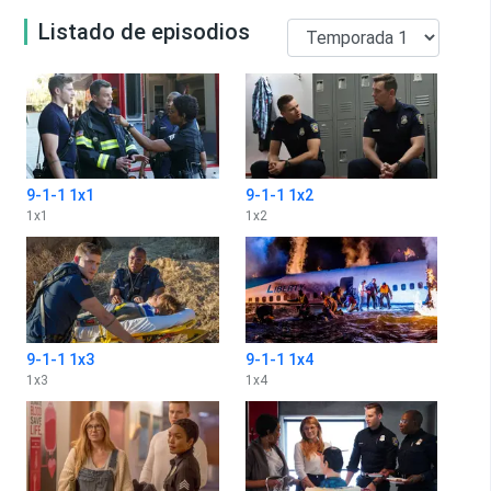
Listado de episodios
9-1-1 1x1
9-1-1 1x2
1
x
1
1
x
2
9-1-1 1x3
9-1-1 1x4
1
x
3
1
x
4