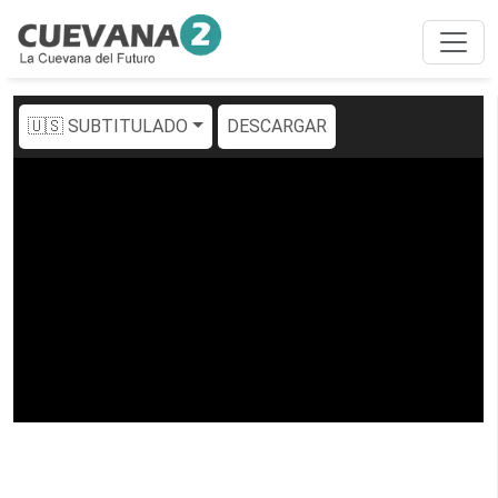
🇺🇸 SUBTITULADO
DESCARGAR