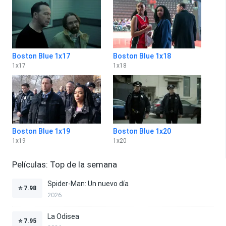
Boston Blue 1x17
Boston Blue 1x18
1
x
17
1
x
18
Boston Blue 1x19
Boston Blue 1x20
1
x
19
1
x
20
Películas: Top de la semana
Spider-Man: Un nuevo día
⭐
7.98
2026
La Odisea
⭐
7.95