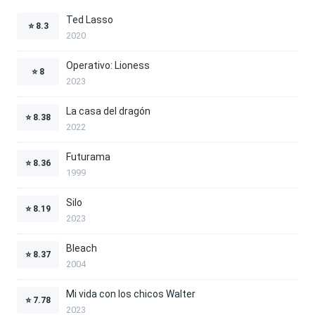
Ted Lasso
⭐
8.3
2020
Operativo: Lioness
⭐
8
2023
La casa del dragón
⭐
8.38
2022
Futurama
⭐
8.36
1999
Silo
⭐
8.19
2023
Bleach
⭐
8.37
2004
Mi vida con los chicos Walter
⭐
7.78
2023