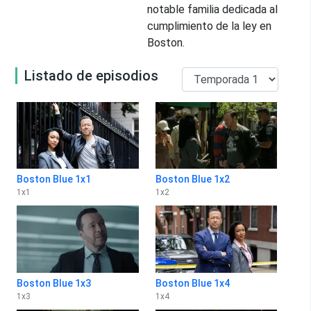
notable familia dedicada al
cumplimiento de la ley en
Boston.
Listado de episodios
Boston Blue 1x1
Boston Blue 1x2
1
x
1
1
x
2
Boston Blue 1x3
Boston Blue 1x4
1
x
3
1
x
4