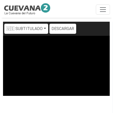
🇺🇸 SUBTITULADO
DESCARGAR