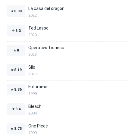
La casa del dragón
⭐
8.38
2022
Ted Lasso
⭐
8.3
2020
Operativo: Lioness
⭐
8
2023
Silo
⭐
8.19
2023
Futurama
⭐
8.36
1999
Bleach
⭐
8.4
2004
One Piece
⭐
8.75
1999