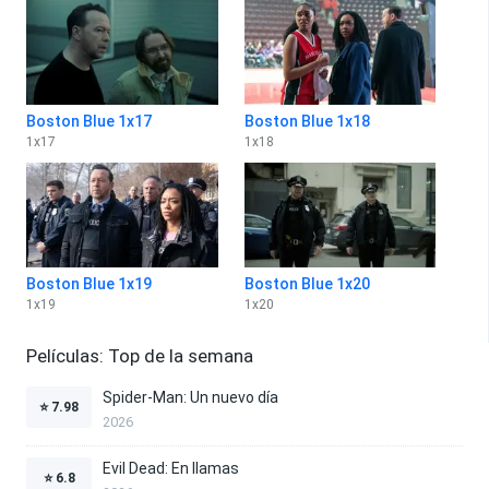
Boston Blue 1x17
Boston Blue 1x18
1
x
17
1
x
18
Boston Blue 1x19
Boston Blue 1x20
1
x
19
1
x
20
Películas: Top de la semana
Spider-Man: Un nuevo día
⭐
7.98
2026
Evil Dead: En llamas
⭐
6.8