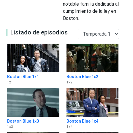
notable familia dedicada al
cumplimiento de la ley en
Boston.
Listado de episodios
Boston Blue 1x1
Boston Blue 1x2
1
x
1
1
x
2
Boston Blue 1x3
Boston Blue 1x4
1
x
3
1
x
4