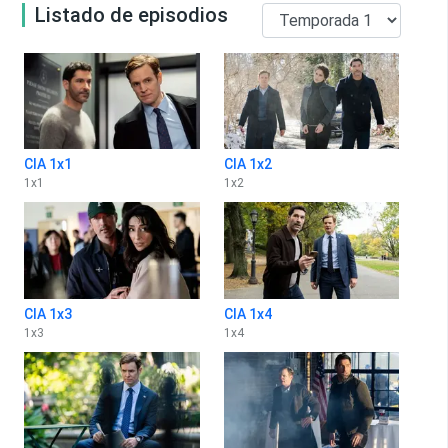
Listado de episodios
CIA 1x1
CIA 1x2
1
x
1
1
x
2
CIA 1x3
CIA 1x4
1
x
3
1
x
4