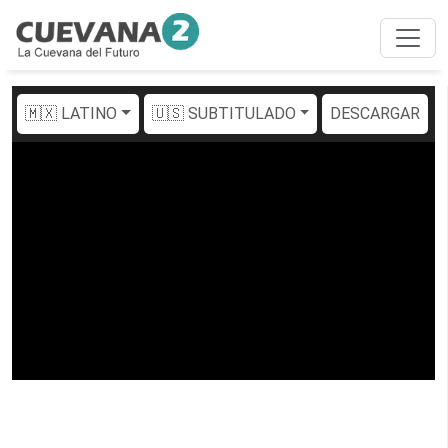
🇲🇽 LATINO
🇺🇸 SUBTITULADO
DESCARGAR