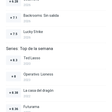
⭐
6.28
2026
Backrooms: Sin salida
⭐
7.1
2026
Lucky Strike
⭐
7.5
2026
Series: Top de la semana
Ted Lasso
⭐
8.3
2020
Operativo: Lioness
⭐
8
2023
La casa del dragón
⭐
8.38
2022
Futurama
⭐
8.36