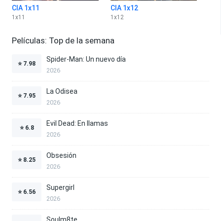
CIA 1x11
CIA 1x12
1
x
11
1
x
12
Películas: Top de la semana
Spider-Man: Un nuevo día
⭐
7.98
2026
La Odisea
⭐
7.95
2026
Evil Dead: En llamas
⭐
6.8
2026
Obsesión
⭐
8.25
2026
Supergirl
⭐
6.56
2026
Soulm8te