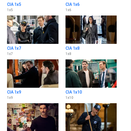
CIA 1x5
CIA 1x6
1
x
5
1
x
6
CIA 1x7
CIA 1x8
1
x
7
1
x
8
CIA 1x9
CIA 1x10
1
x
9
1
x
10