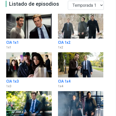
Listado de episodios
CIA 1x1
CIA 1x2
1
x
1
1
x
2
CIA 1x3
CIA 1x4
1
x
3
1
x
4