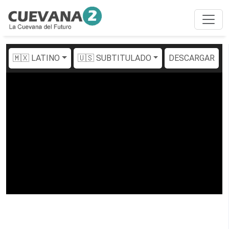
🇲🇽 LATINO
🇺🇸 SUBTITULADO
DESCARGAR