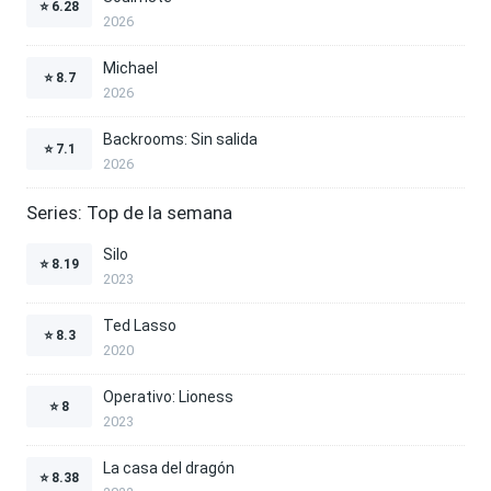
⭐
6.28
2026
Michael
⭐
8.7
2026
Backrooms: Sin salida
⭐
7.1
2026
Series: Top de la semana
Silo
⭐
8.19
2023
Ted Lasso
⭐
8.3
2020
Operativo: Lioness
⭐
8
2023
La casa del dragón
⭐
8.38