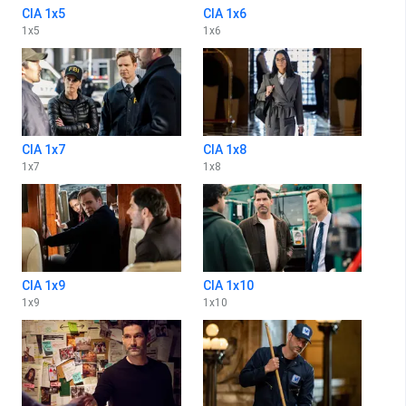
CIA 1x5
CIA 1x6
1
x
5
1
x
6
CIA 1x7
CIA 1x8
1
x
7
1
x
8
CIA 1x9
CIA 1x10
1
x
9
1
x
10