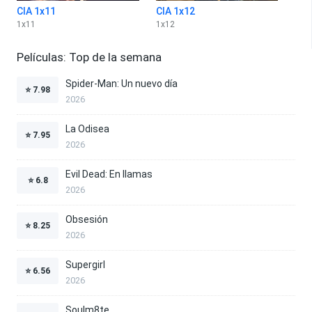
CIA 1x11
CIA 1x12
1
x
11
1
x
12
Películas: Top de la semana
Spider-Man: Un nuevo día
⭐
7.98
2026
La Odisea
⭐
7.95
2026
Evil Dead: En llamas
⭐
6.8
2026
Obsesión
⭐
8.25
2026
Supergirl
⭐
6.56
2026
Soulm8te