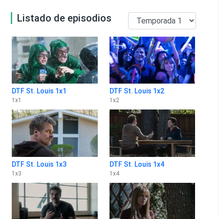
Listado de episodios
DTF St. Louis 1x1
DTF St. Louis 1x2
1
x
1
1
x
2
DTF St. Louis 1x3
DTF St. Louis 1x4
1
x
3
1
x
4