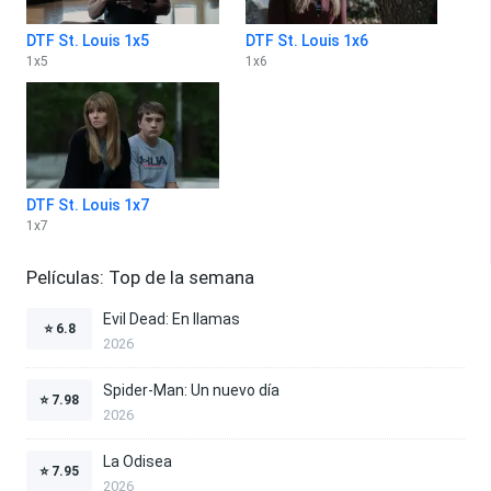
DTF St. Louis 1x5
DTF St. Louis 1x6
1
x
5
1
x
6
DTF St. Louis 1x7
1
x
7
Películas: Top de la semana
Evil Dead: En llamas
⭐
6.8
2026
Spider-Man: Un nuevo día
⭐
7.98
2026
La Odisea
⭐
7.95
2026