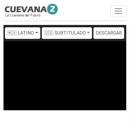
🇲🇽 LATINO
🇺🇸 SUBTITULADO
DESCARGAR