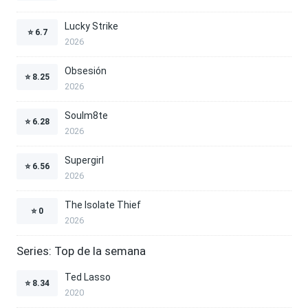
Lucky Strike
⭐
6.7
2026
Obsesión
⭐
8.25
2026
Soulm8te
⭐
6.28
2026
Supergirl
⭐
6.56
2026
The Isolate Thief
⭐
0
2026
Series: Top de la semana
Ted Lasso
⭐
8.34
2020