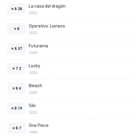
La casa del dragón
⭐
8.38
2022
Operativo: Lioness
⭐
8
2023
Futurama
⭐
8.37
1999
Lucky
⭐
7.2
2026
Bleach
⭐
8.4
2004
Silo
⭐
8.19
2023
One Piece
⭐
8.7
1999