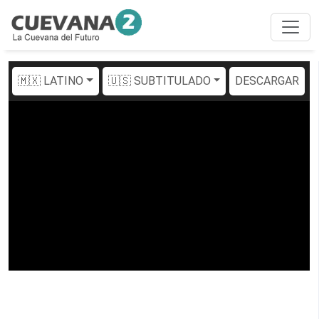
🇲🇽 LATINO
🇺🇸 SUBTITULADO
DESCARGAR