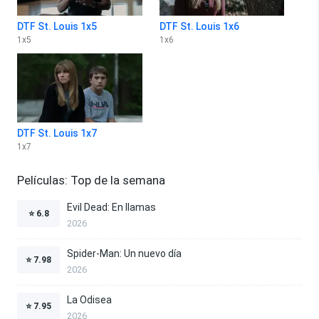
DTF St. Louis 1x5
DTF St. Louis 1x6
1
x
5
1
x
6
DTF St. Louis 1x7
1
x
7
Películas: Top de la semana
Evil Dead: En llamas
⭐
6.8
2026
Spider-Man: Un nuevo día
⭐
7.98
2026
La Odisea
⭐
7.95
2026