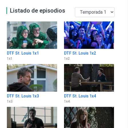
Listado de episodios
DTF St. Louis 1x1
DTF St. Louis 1x2
1
x
1
1
x
2
DTF St. Louis 1x3
DTF St. Louis 1x4
1
x
3
1
x
4