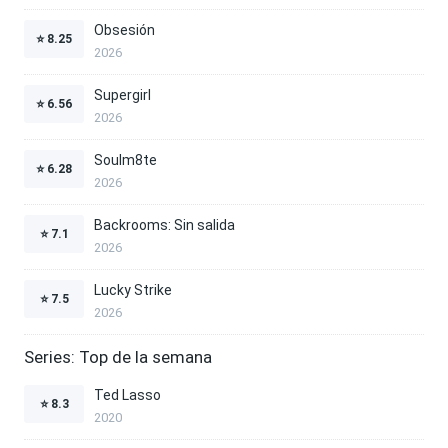
Obsesión
⭐
8.25
2026
Supergirl
⭐
6.56
2026
Soulm8te
⭐
6.28
2026
Backrooms: Sin salida
⭐
7.1
2026
Lucky Strike
⭐
7.5
2026
Series: Top de la semana
Ted Lasso
⭐
8.3
2020