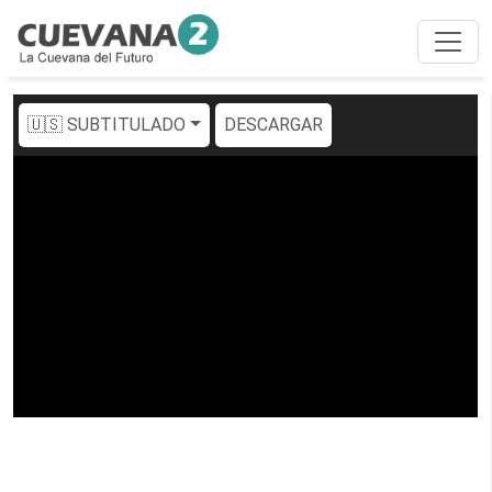
🇺🇸 SUBTITULADO
DESCARGAR