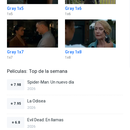
Gray 1x5
Gray 1x6
1
x
5
1
x
6
Gray 1x7
Gray 1x8
1
x
7
1
x
8
Películas: Top de la semana
Spider-Man: Un nuevo día
⭐
7.98
2026
La Odisea
⭐
7.95
2026
Evil Dead: En llamas
⭐
6.8
2026