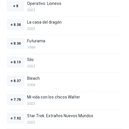
Operativo: Lioness
⭐
8
2023
La casa del dragón
⭐
8.38
2022
Futurama
⭐
8.36
1999
Silo
⭐
8.19
2023
Bleach
⭐
8.37
2004
Mi vida con los chicos Walter
⭐
7.78
2023
Star Trek: Extraños Nuevos Mundos
⭐
7.92
2022