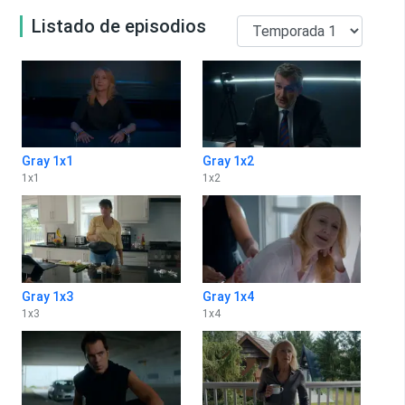
Listado de episodios
Gray 1x1
Gray 1x2
1
x
1
1
x
2
Gray 1x3
Gray 1x4
1
x
3
1
x
4