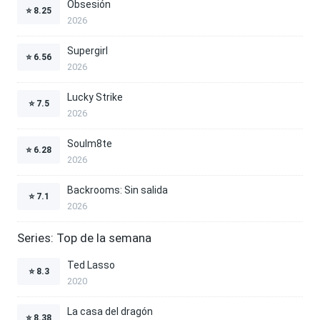
Obsesión
⭐
8.25
2026
Supergirl
⭐
6.56
2026
Lucky Strike
⭐
7.5
2026
Soulm8te
⭐
6.28
2026
Backrooms: Sin salida
⭐
7.1
2026
Series: Top de la semana
Ted Lasso
⭐
8.3
2020
La casa del dragón
⭐
8.38