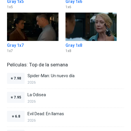
Gray 1x5
Gray 1x6
1
x
5
1
x
6
Gray 1x7
Gray 1x8
1
x
7
1
x
8
Películas: Top de la semana
Spider-Man: Un nuevo día
⭐
7.98
2026
La Odisea
⭐
7.95
2026
Evil Dead: En llamas
⭐
6.8
2026