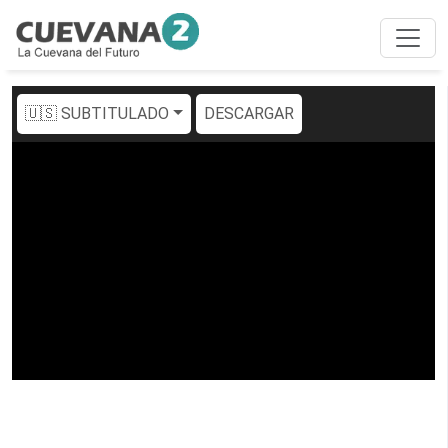
🇺🇸 SUBTITULADO
DESCARGAR