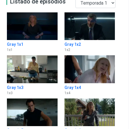
Listado de episodios
Gray 1x1
Gray 1x2
1
x
1
1
x
2
Gray 1x3
Gray 1x4
1
x
3
1
x
4