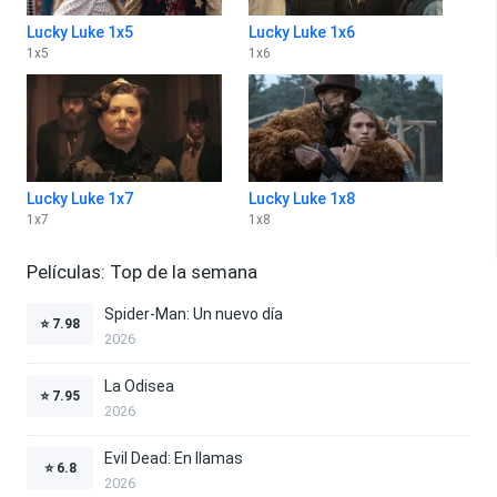
Lucky Luke 1x5
Lucky Luke 1x6
1
x
5
1
x
6
Lucky Luke 1x7
Lucky Luke 1x8
1
x
7
1
x
8
Películas: Top de la semana
Spider-Man: Un nuevo día
⭐
7.98
2026
La Odisea
⭐
7.95
2026
Evil Dead: En llamas
⭐
6.8
2026