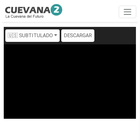
🇺🇸 SUBTITULADO
DESCARGAR