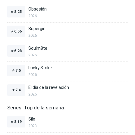
Obsesión
⭐
8.25
2026
Supergirl
⭐
6.56
2026
Soulm8te
⭐
6.28
2026
Lucky Strike
⭐
7.5
2026
El día de la revelación
⭐
7.4
2026
Series: Top de la semana
Silo
⭐
8.19
2023