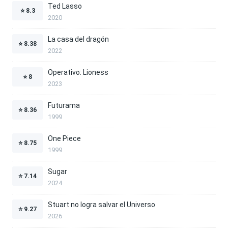
Ted Lasso
⭐
8.3
2020
La casa del dragón
⭐
8.38
2022
Operativo: Lioness
⭐
8
2023
Futurama
⭐
8.36
1999
One Piece
⭐
8.75
1999
Sugar
⭐
7.14
2024
Stuart no logra salvar el Universo
⭐
9.27
2026