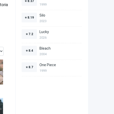
⭐
8.37
toria
1999
Silo
⭐
8.19
2023
Lucky
⭐
7.2
2026
Bleach
⭐
8.4
2004
One Piece
⭐
8.7
1999