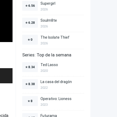
Supergirl
⭐
6.56
2026
Soulm8te
⭐
6.28
2026
The Isolate Thief
⭐
0
2026
Series: Top de la semana
Ted Lasso
⭐
8.34
2020
La casa del dragón
⭐
8.38
2022
Operativo: Lioness
⭐
8
2023
ecida
Futurama