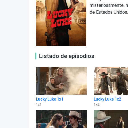
misteriosamente, mi
de Estados Unidos.
Listado de episodios
Lucky Luke 1x1
Lucky Luke 1x2
1
x
1
1
x
2