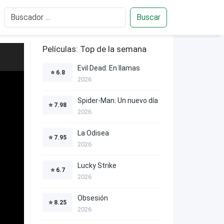
Buscar
Películas: Top de la semana
Evil Dead: En llamas
⭐
6.8
2026
Spider-Man: Un nuevo día
⭐
7.98
2026
La Odisea
⭐
7.95
2026
Lucky Strike
⭐
6.7
2026
Obsesión
⭐
8.25
2026