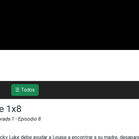
☰ Todos
e 1x8
orada
1
- Episodio
8
cky Luke debe ayudar a Louise a encontrar a su madre, desapar