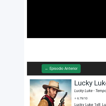
← Episodio Anterior
Lucky Luk
Lucky Luke
- Temp
⭐
6.79
/10
Lucky Luke 1x8
:
Lu