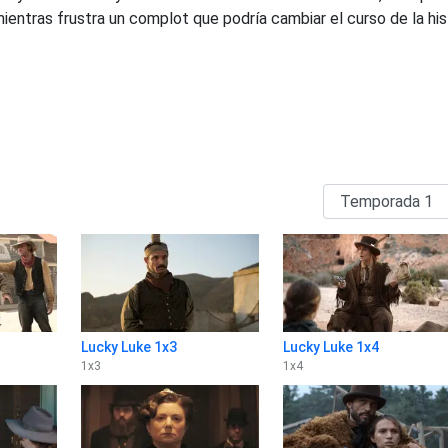
entras frustra un complot que podría cambiar el curso de la his
Lucky Luke 1x3
Lucky Luke 1x4
1
x
3
1
x
4