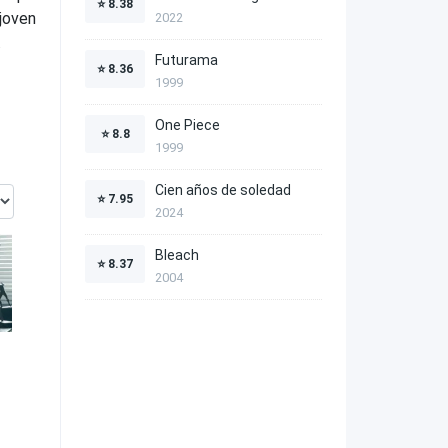
⭐
8.38
 joven
2022
.
Futurama
⭐
8.36
1999
One Piece
⭐
8.8
1999
Cien años de soledad
⭐
7.95
2024
Bleach
⭐
8.37
2004