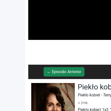
← Episodio Anterior
Piekło ko
Piekło kobiet
- Tem
⭐
7
/10
Piekło kobiet 1x3
: