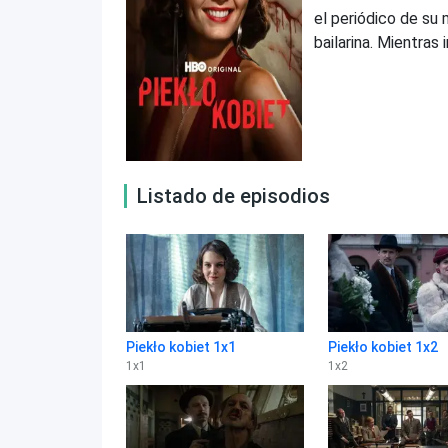
el periódico de su 
bailarina. Mientras
Listado de episodios
Piekło kobiet 1x1
Piekło kobiet 1x2
1
x
1
1
x
2