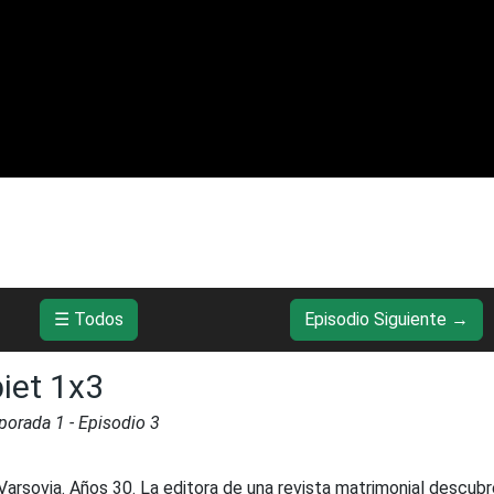
☰ Todos
Episodio Siguiente →
biet 1x3
porada
1
- Episodio
3
Varsovia. Años 30. La editora de una revista matrimonial descub