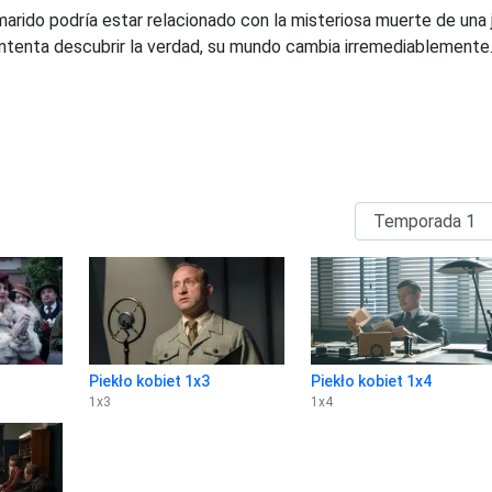
marido podría estar relacionado con la misteriosa muerte de una
 intenta descubrir la verdad, su mundo cambia irremediablemente
Piekło kobiet 1x3
Piekło kobiet 1x4
1
x
3
1
x
4