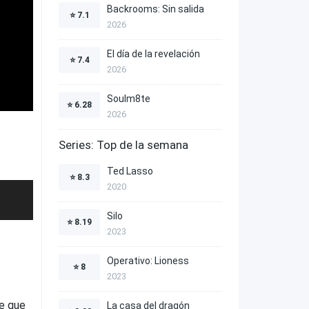
Backrooms: Sin salida
⭐
7.1
2026
El día de la revelación
⭐
7.4
2026
Soulm8te
⭐
6.28
2026
Series: Top de la semana
Ted Lasso
⭐
8.3
2020
Silo
⭐
8.19
2023
Operativo: Lioness
⭐
8
2023
re que
La casa del dragón