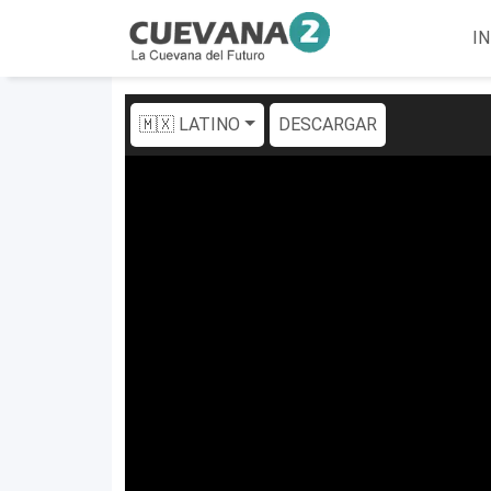
IN
🇲🇽 LATINO
DESCARGAR