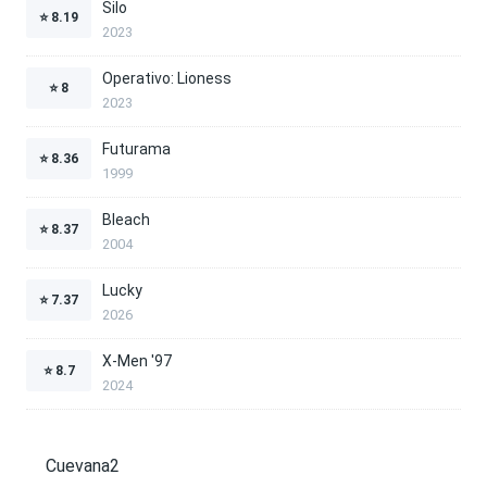
Silo
⭐
8.19
2023
Operativo: Lioness
⭐
8
2023
Futurama
⭐
8.36
1999
Bleach
⭐
8.37
2004
Lucky
⭐
7.37
2026
X-Men '97
⭐
8.7
2024
Cuevana2