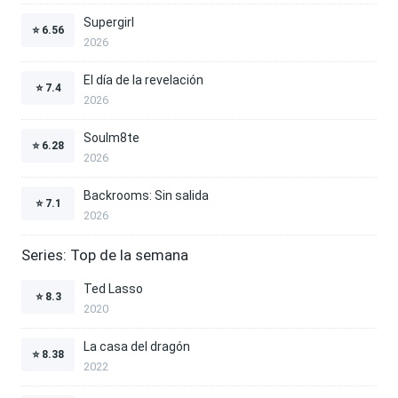
Supergirl
⭐
6.56
2026
El día de la revelación
⭐
7.4
2026
Soulm8te
⭐
6.28
2026
Backrooms: Sin salida
⭐
7.1
2026
Series: Top de la semana
Ted Lasso
⭐
8.3
2020
La casa del dragón
⭐
8.38
2022