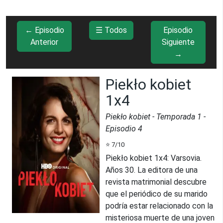
← Episodio
☰ Todos
Episodio
Anterior
Siguiente
→
Piekło kobiet
1x4
Piekło kobiet
- Temporada
1
-
Episodio
4
⭐
7
/10
Piekło kobiet 1x4
:
Varsovia.
Años 30. La editora de una
revista matrimonial descubre
que el periódico de su marido
podría estar relacionado con la
misteriosa muerte de una joven