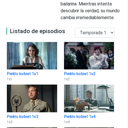
bailarina. Mientras intenta
descubrir la verdad, su mundo
cambia irremediablemente.
Listado de episodios
Piekło kobiet 1x1
Piekło kobiet 1x2
1
x
1
1
x
2
Piekło kobiet 1x3
Piekło kobiet 1x4
1
x
3
1
x
4