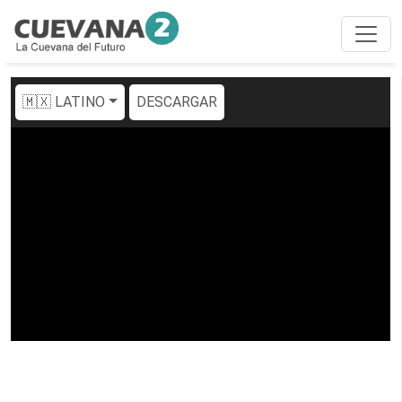
🇲🇽 LATINO
DESCARGAR