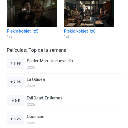
Piekło kobiet 1x5
Piekło kobiet 1x6
1
x
5
1
x
6
Películas: Top de la semana
Spider-Man: Un nuevo día
⭐
7.98
2026
La Odisea
⭐
7.95
2026
Evil Dead: En llamas
⭐
6.8
2026
Obsesión
⭐
8.25
2026