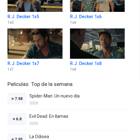
R.J. Decker 1x5
R.J. Decker 1x6
1
x
5
1
x
6
R.J. Decker 1x7
R.J. Decker 1x8
1
x
7
1
x
8
Películas: Top de la semana
Spider-Man: Un nuevo día
⭐
7.98
2026
Evil Dead: En llamas
⭐
6.8
2026
La Odisea
⭐
7.95