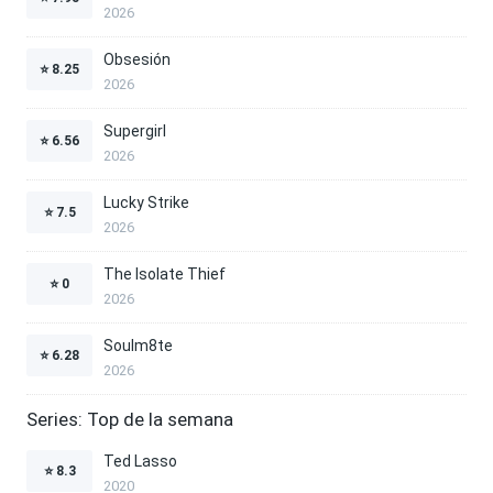
2026
Obsesión
⭐
8.25
2026
Supergirl
⭐
6.56
2026
Lucky Strike
⭐
7.5
2026
The Isolate Thief
⭐
0
2026
Soulm8te
⭐
6.28
2026
Series: Top de la semana
Ted Lasso
⭐
8.3
2020