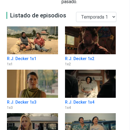
pasado.
Listado de episodios
R.J. Decker 1x1
R.J. Decker 1x2
1
x
1
1
x
2
R.J. Decker 1x3
R.J. Decker 1x4
1
x
3
1
x
4