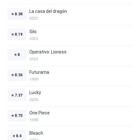
La casa del dragón
⭐
8.38
2022
Silo
⭐
8.19
2023
Operativo: Lioness
⭐
8
2023
Futurama
⭐
8.36
1999
Lucky
⭐
7.37
2026
One Piece
⭐
8.75
1999
Bleach
⭐
8.4