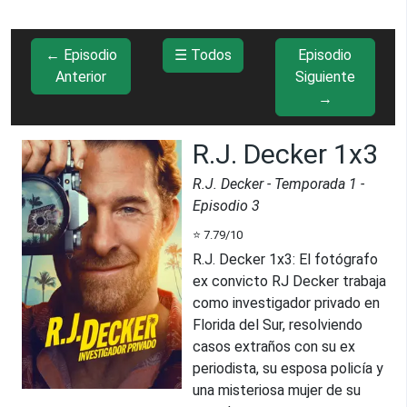
← Episodio
☰ Todos
Episodio
Anterior
Siguiente
→
R.J. Decker 1x3
R.J. Decker
- Temporada
1
-
Episodio
3
⭐
7.79
/10
R.J. Decker 1x3
:
El fotógrafo
ex convicto RJ Decker trabaja
como investigador privado en
Florida del Sur, resolviendo
casos extraños con su ex
periodista, su esposa policía y
una misteriosa mujer de su