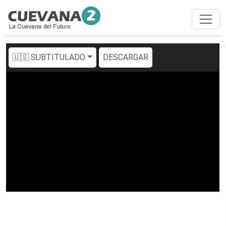
🇺🇸 SUBTITULADO
DESCARGAR