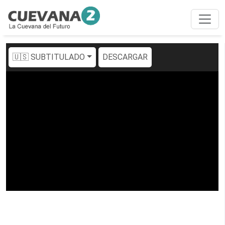
🇺🇸 SUBTITULADO
DESCARGAR