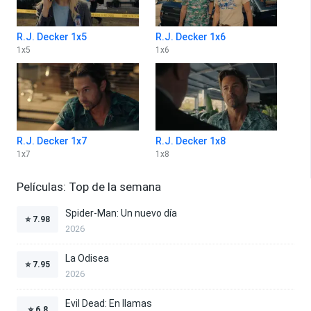
R.J. Decker 1x5
R.J. Decker 1x6
1
x
5
1
x
6
R.J. Decker 1x7
R.J. Decker 1x8
1
x
7
1
x
8
Películas: Top de la semana
Spider-Man: Un nuevo día
⭐
7.98
2026
La Odisea
⭐
7.95
2026
Evil Dead: En llamas
⭐
6.8