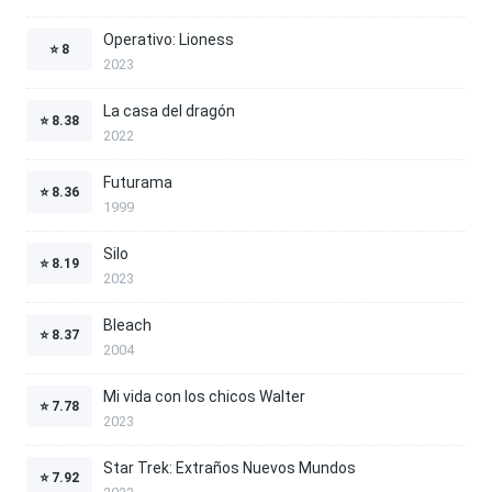
Operativo: Lioness
⭐
8
2023
La casa del dragón
⭐
8.38
2022
Futurama
⭐
8.36
1999
Silo
⭐
8.19
2023
Bleach
⭐
8.37
2004
Mi vida con los chicos Walter
⭐
7.78
2023
Star Trek: Extraños Nuevos Mundos
⭐
7.92