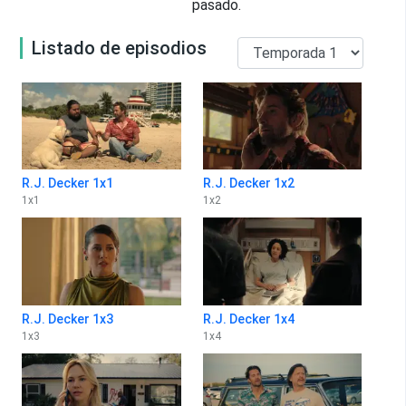
pasado.
Listado de episodios
R.J. Decker 1x1
R.J. Decker 1x2
1
x
1
1
x
2
R.J. Decker 1x3
R.J. Decker 1x4
1
x
3
1
x
4