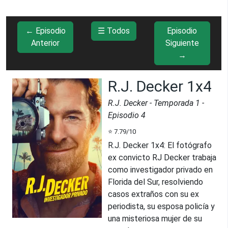
← Episodio
☰ Todos
Episodio
Anterior
Siguiente
→
R.J. Decker 1x4
R.J. Decker
- Temporada
1
-
Episodio
4
⭐
7.79
/10
R.J. Decker 1x4
:
El fotógrafo
ex convicto RJ Decker trabaja
como investigador privado en
Florida del Sur, resolviendo
casos extraños con su ex
periodista, su esposa policía y
una misteriosa mujer de su