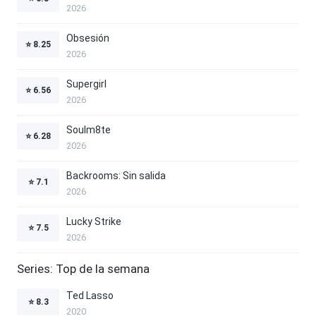
2026
Obsesión
⭐
8.25
2026
Supergirl
⭐
6.56
2026
Soulm8te
⭐
6.28
2026
Backrooms: Sin salida
⭐
7.1
2026
Lucky Strike
⭐
7.5
2026
Series: Top de la semana
Ted Lasso
⭐
8.3
2020