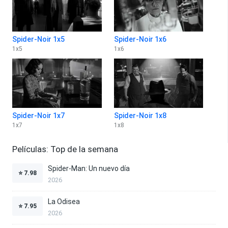
Spider-Noir 1x5
Spider-Noir 1x6
1
x
5
1
x
6
Spider-Noir 1x7
Spider-Noir 1x8
1
x
7
1
x
8
Películas: Top de la semana
Spider-Man: Un nuevo día
⭐
7.98
2026
La Odisea
⭐
7.95
2026