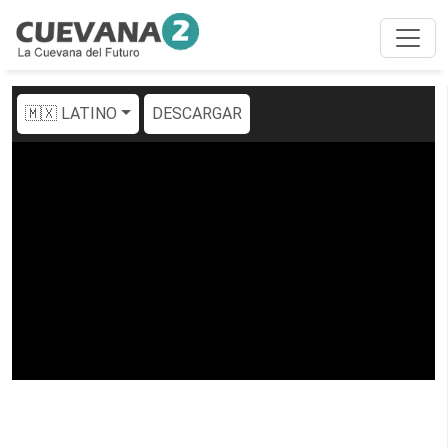
🇲🇽 LATINO
DESCARGAR