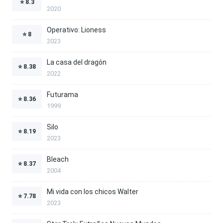
⭐
8.3
2020
Operativo: Lioness
⭐
8
2023
La casa del dragón
⭐
8.38
2022
Futurama
⭐
8.36
1999
Silo
⭐
8.19
2023
Bleach
⭐
8.37
2004
Mi vida con los chicos Walter
⭐
7.78
2023