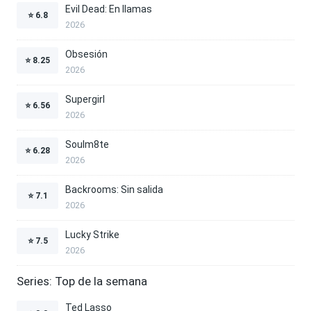
Evil Dead: En llamas
⭐
6.8
2026
Obsesión
⭐
8.25
2026
Supergirl
⭐
6.56
2026
Soulm8te
⭐
6.28
2026
Backrooms: Sin salida
⭐
7.1
2026
Lucky Strike
⭐
7.5
2026
Series: Top de la semana
Ted Lasso