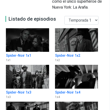
como el único superhéroe de
Nueva York: La Araña.
Listado de episodios
Spider-Noir 1x1
Spider-Noir 1x2
1
x
1
1
x
2
Spider-Noir 1x3
Spider-Noir 1x4
1
x
3
1
x
4