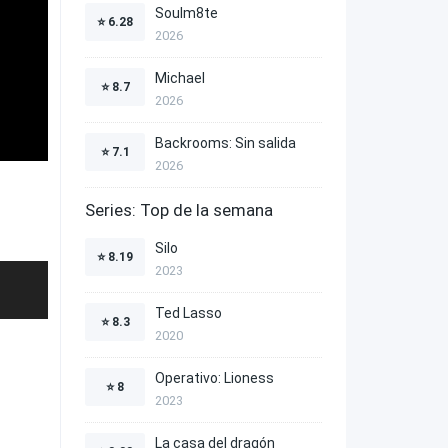
Soulm8te
⭐
6.28
2026
Michael
⭐
8.7
2026
Backrooms: Sin salida
⭐
7.1
2026
Series: Top de la semana
Silo
⭐
8.19
2023
Ted Lasso
⭐
8.3
2020
Operativo: Lioness
⭐
8
2023
La casa del dragón