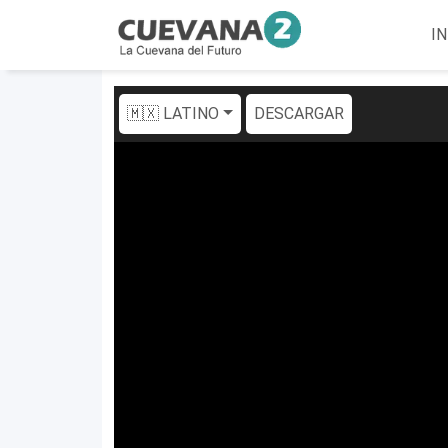
IN
🇲🇽 LATINO
DESCARGAR