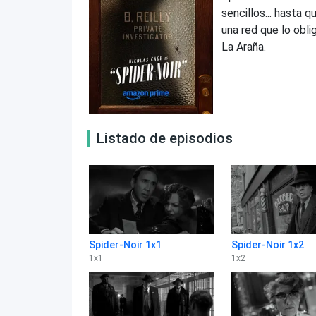
sencillos... hasta
una red que lo obli
La Araña.
Listado de episodios
Spider-Noir 1x1
Spider-Noir 1x2
1
x
1
1
x
2