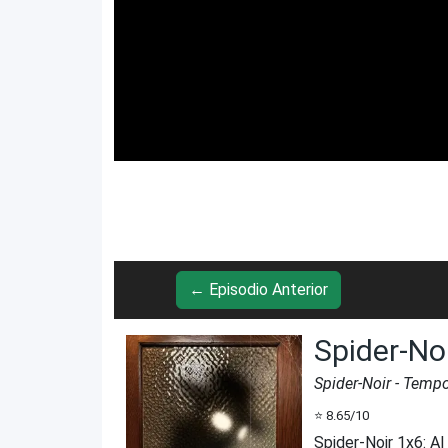
← Episodio Anterior
Spider-No
Spider-Noir
- Temp
⭐
8.65
/10
Spider-Noir 1x6
:
Al