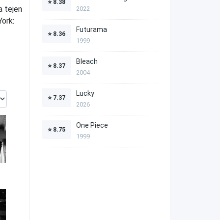
⭐
8.38
a tejen
2022
York:
Futurama
⭐
8.36
1999
Bleach
⭐
8.37
2004
Lucky
⭐
7.37
2026
One Piece
⭐
8.75
1999