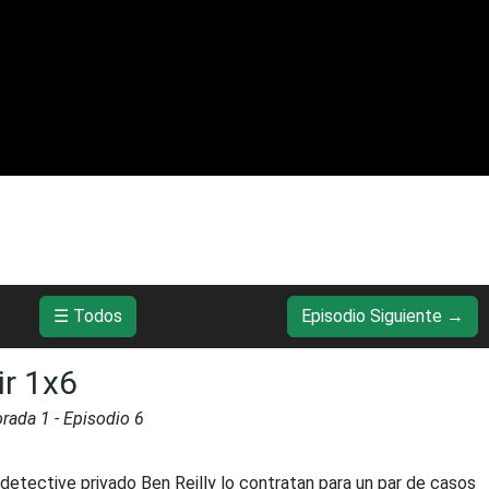
☰ Todos
Episodio Siguiente →
ir 1x6
orada
1
- Episodio
6
 detective privado Ben Reilly lo contratan para un par de casos