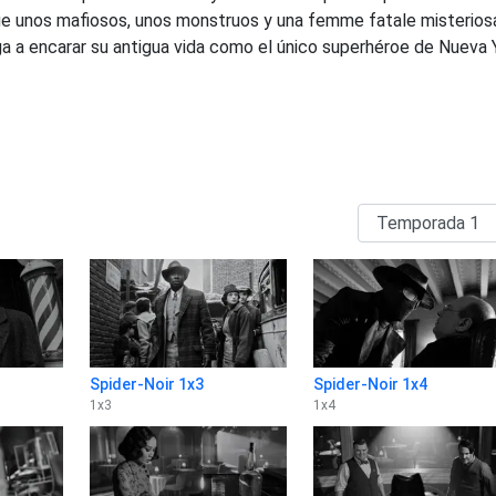
 que unos mafiosos, unos monstruos y una femme fatale misterios
ga a encarar su antigua vida como el único superhéroe de Nueva 
Spider-Noir 1x3
Spider-Noir 1x4
1
x
3
1
x
4