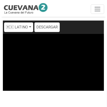
🇲🇽 LATINO
DESCARGAR