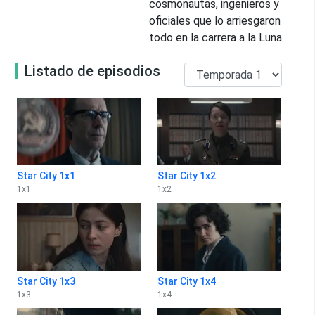
cosmonautas, ingenieros y
oficiales que lo arriesgaron
todo en la carrera a la Luna.
Listado de episodios
Star City 1x1
Star City 1x2
1
x
1
1
x
2
Star City 1x3
Star City 1x4
1
x
3
1
x
4