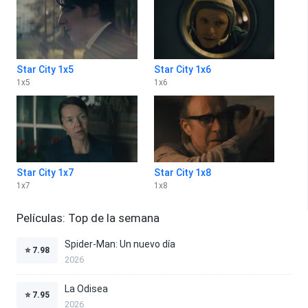
Star City 1x5
Star City 1x6
1
x
5
1
x
6
Star City 1x7
Star City 1x8
1
x
7
1
x
8
Películas: Top de la semana
Spider-Man: Un nuevo día
⭐
7.98
2026
La Odisea
⭐
7.95
2026