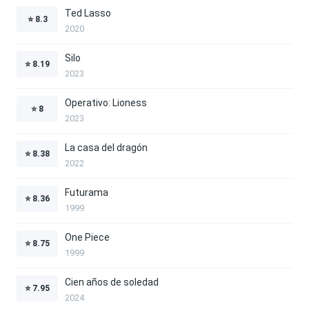
Ted Lasso
⭐
8.3
2020
Silo
⭐
8.19
2023
Operativo: Lioness
⭐
8
2023
La casa del dragón
⭐
8.38
2022
Futurama
⭐
8.36
1999
One Piece
⭐
8.75
1999
Cien años de soledad
⭐
7.95
2024