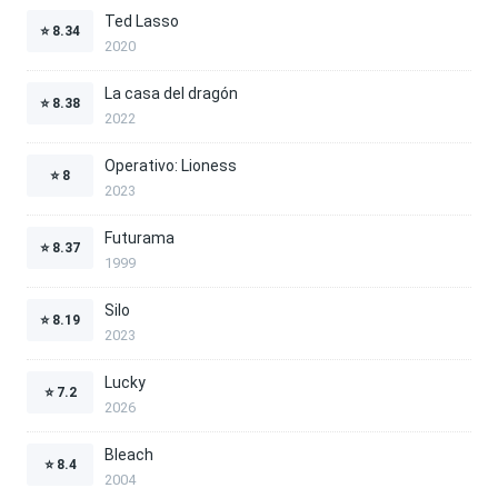
Ted Lasso
⭐
8.34
2020
La casa del dragón
⭐
8.38
2022
Operativo: Lioness
⭐
8
2023
Futurama
⭐
8.37
1999
Silo
⭐
8.19
2023
Lucky
⭐
7.2
2026
Bleach
⭐
8.4
2004