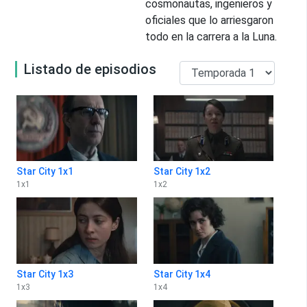
cosmonautas, ingenieros y
oficiales que lo arriesgaron
todo en la carrera a la Luna.
Listado de episodios
Star City 1x1
Star City 1x2
1
x
1
1
x
2
Star City 1x3
Star City 1x4
1
x
3
1
x
4