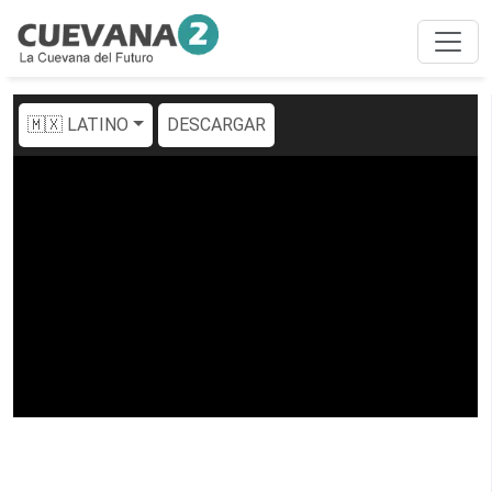
🇲🇽 LATINO
DESCARGAR