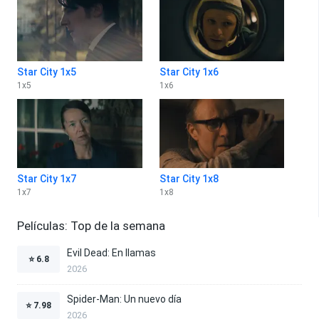
Star City 1x5
Star City 1x6
1
x
5
1
x
6
Star City 1x7
Star City 1x8
1
x
7
1
x
8
Películas: Top de la semana
Evil Dead: En llamas
⭐
6.8
2026
Spider-Man: Un nuevo día
⭐
7.98
2026