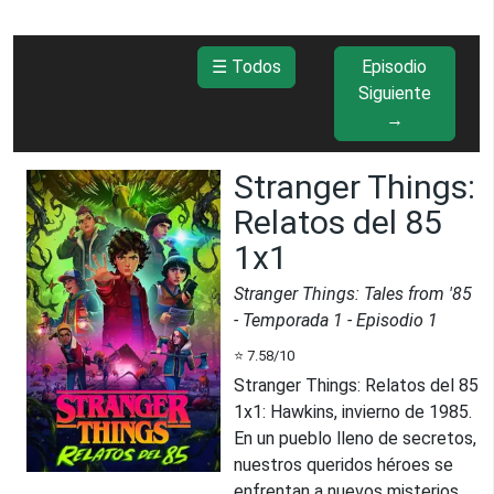
☰ Todos
Episodio
Siguiente
→
Stranger Things:
Relatos del 85
1x1
Stranger Things: Tales from '85
- Temporada
1
- Episodio
1
⭐
7.58
/10
Stranger Things: Relatos del 85
1x1
:
Hawkins, invierno de 1985.
En un pueblo lleno de secretos,
nuestros queridos héroes se
enfrentan a nuevos misterios...