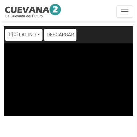
🇲🇽 LATINO
DESCARGAR