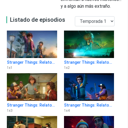
y a algo aún más extraño.
Listado de episodios
Stranger Things: Relatos del 85 1x1
Stranger Things: Relatos del 85 1x2
1
x
1
1
x
2
Stranger Things: Relatos del 85 1x3
Stranger Things: Relatos del 85 1x4
1
x
3
1
x
4