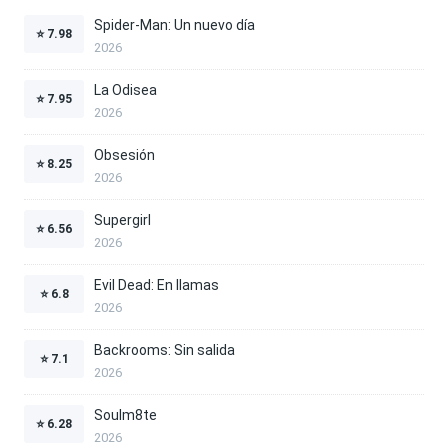
Spider-Man: Un nuevo día
⭐
7.98
2026
La Odisea
⭐
7.95
2026
Obsesión
⭐
8.25
2026
Supergirl
⭐
6.56
2026
Evil Dead: En llamas
⭐
6.8
2026
Backrooms: Sin salida
⭐
7.1
2026
Soulm8te
⭐
6.28
2026