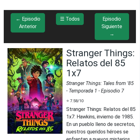
← Episodio
☰ Todos
Episodio
Anterior
Siguiente
→
Stranger Things:
Relatos del 85
1x7
Stranger Things: Tales from '85
- Temporada
1
- Episodio
7
⭐
7.58
/10
Stranger Things: Relatos del 85
1x7
:
Hawkins, invierno de 1985.
En un pueblo lleno de secretos,
nuestros queridos héroes se
enfrentan a nuevos misterios...