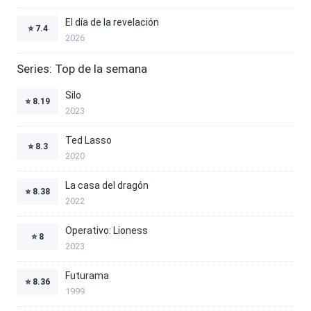
El día de la revelación
⭐
7.4
2026
Series: Top de la semana
Silo
⭐
8.19
2023
Ted Lasso
⭐
8.3
2020
La casa del dragón
⭐
8.38
2022
Operativo: Lioness
⭐
8
2023
Futurama
⭐
8.36
1999