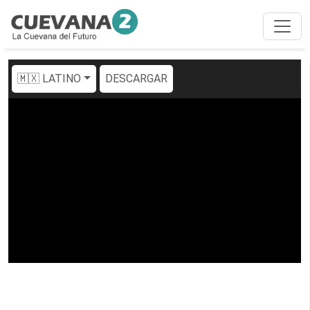
🇲🇽 LATINO
DESCARGAR