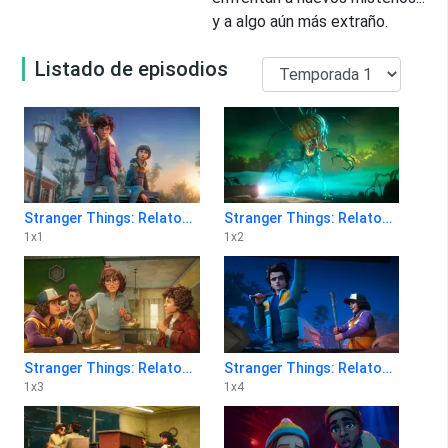
y a algo aún más extraño.
Listado de episodios
Stranger Things: Relatos del 85 1x1
Stranger Things: Relatos del 85 1x2
1
x
1
1
x
2
Stranger Things: Relatos del 85 1x3
Stranger Things: Relatos del 85 1x4
1
x
3
1
x
4