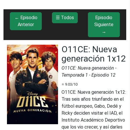
← Episodio
☰ Todos
Episodio
Anterior
Siguiente
→
O11CE: Nueva
generación 1x12
O11CE: Nueva generación
-
Temporada
1
- Episodio
12
⭐
9.03
/10
O11CE: Nueva generación 1x12
:
Tras seis años triunfando en el
fútbol europeo, Gabo, Dedé y
Ricky deciden visitar el IAD, el
Instituto Académico Deportivo
que los vio crecer, y así darles