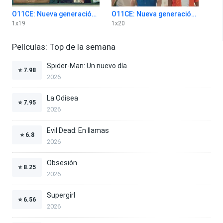
O11CE: Nueva generación 1x19
O11CE: Nueva generación 1x20
1
x
19
1
x
20
Películas: Top de la semana
Spider-Man: Un nuevo día
⭐
7.98
2026
La Odisea
⭐
7.95
2026
Evil Dead: En llamas
⭐
6.8
2026
Obsesión
⭐
8.25
2026
Supergirl
⭐
6.56
2026