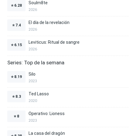
Soulm8te
⭐
6.28
2026
El día de la revelación
⭐
7.4
2026
Leviticus: Ritual de sangre
⭐
6.15
2026
Series: Top de la semana
Silo
⭐
8.19
2023
Ted Lasso
⭐
8.3
2020
Operativo: Lioness
⭐
8
2023
La casa del dragón