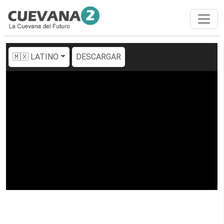
🇲🇽 LATINO
DESCARGAR