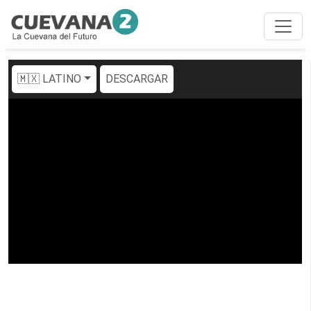
🇲🇽 LATINO
DESCARGAR