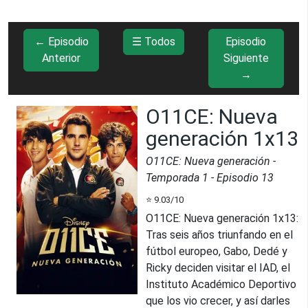
← Episodio
☰ Todos
Episodio
Anterior
Siguiente
→
O11CE: Nueva
generación 1x13
O11CE: Nueva generación
-
Temporada
1
- Episodio
13
⭐
9.03
/10
O11CE: Nueva generación 1x13
:
Tras seis años triunfando en el
fútbol europeo, Gabo, Dedé y
Ricky deciden visitar el IAD, el
Instituto Académico Deportivo
que los vio crecer, y así darles