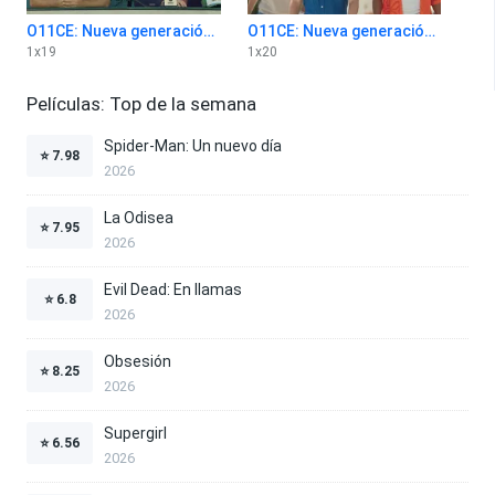
O11CE: Nueva generación 1x19
O11CE: Nueva generación 1x20
1
x
19
1
x
20
Películas: Top de la semana
Spider-Man: Un nuevo día
⭐
7.98
2026
La Odisea
⭐
7.95
2026
Evil Dead: En llamas
⭐
6.8
2026
Obsesión
⭐
8.25
2026
Supergirl
⭐
6.56
2026