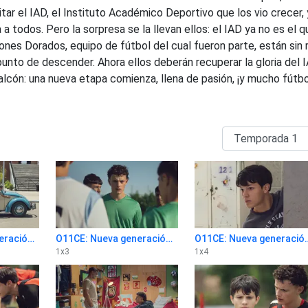
itar el IAD, el Instituto Académico Deportivo que los vio crecer, 
 a todos. Pero la sorpresa se la llevan ellos: el IAD ya no es el q
cones Dorados, equipo de fútbol del cual fueron parte, están sin
unto de descender. Ahora ellos deberán recuperar la gloria del I
alcón: una nueva etapa comienza, llena de pasión, ¡y mucho fútbo
O11CE: Nueva generación 1x2
O11CE: Nueva generación 1x3
O11CE: Nueva g
1
x
3
1
x
4