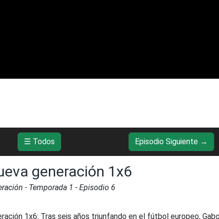
☰ Todos
Episodio Siguiente →
ueva generación 1x6
ración
- Temporada
1
- Episodio
6
ración 1x6
:
Tras seis años triunfando en el fútbol europeo, Gab