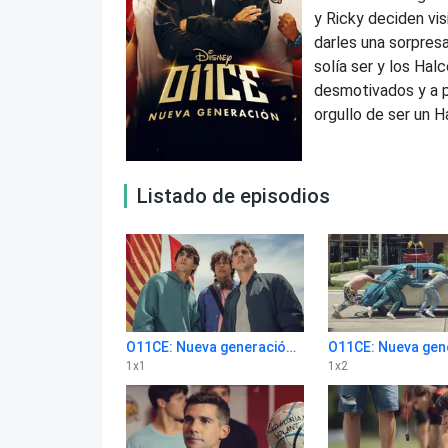
y Ricky deciden vis
darles una sorpresa
solía ser y los Hal
desmotivados y a p
orgullo de ser un H
Listado de episodios
O11CE: Nueva generación 1x1
1
x
1
1
x
2