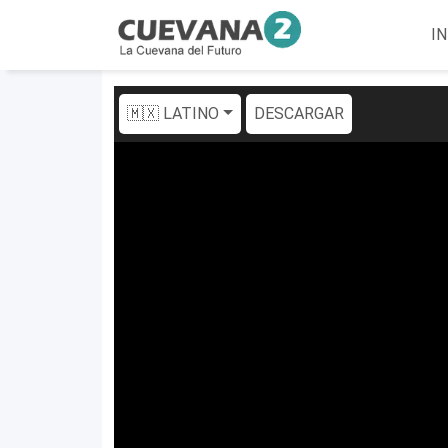
IN
🇲🇽 LATINO
DESCARGAR