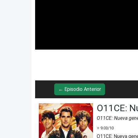
← Episodio Anterior
O11CE: N
O11CE: Nueva gene
⭐
9.03
/10
O11CE: Nueva gene