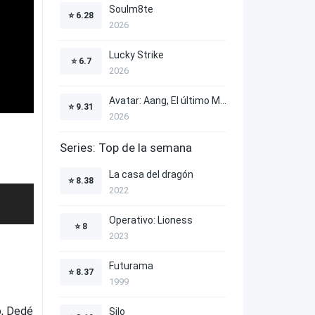
Soulm8te
⭐
6.28
2026
Lucky Strike
⭐
6.7
2026
Avatar: Aang, El último Maestro Aire
⭐
9.31
2026
Series: Top de la semana
La casa del dragón
⭐
8.38
2022
Operativo: Lioness
⭐
8
2023
Futurama
⭐
8.37
1999
o, Dedé
Silo