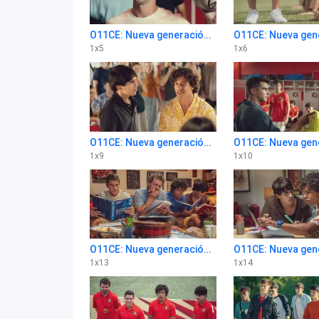
O11CE: Nueva generación 1x5
1
x
5
1
x
6
O11CE: Nueva generación 1x9
1
x
9
1
x
10
O11CE: Nueva generación 1x13
1
x
13
1
x
14