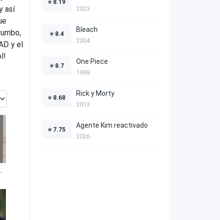
⭐
8.19
y así
2023
ue
Bleach
 rumbo,
⭐
8.4
2004
AD y el
l!
One Piece
⭐
8.7
1999
Rick y Morty
⭐
8.68
2013
Agente Kim reactivado
⭐
7.75
2026
eneración 1x4